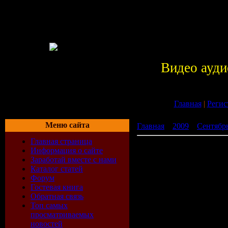
Видео ауди
Главная
|
Регис
Меню сайта
Главная
»
2009
»
Сентябр
Главная страница
RnB World Vol. 7 (2009)
Информация о сайте
Заработай вместе с нами
Каталог статей
Форум
Гостевая книга
Обратная связь
Топ самых
просматриваемых
новостей