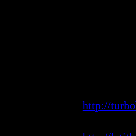
18. HOW 
19. IT T
20. BREA
GARRETT
21. BED 
RnB World 
Turbobit.n
http://tur
Letitbit.ne