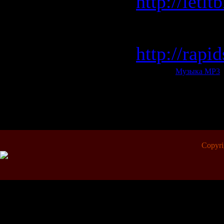
http://leti
Rapidshar
http://rap
Категория:
Музыка МР3
|
Всего комментариев:
0
Copyr