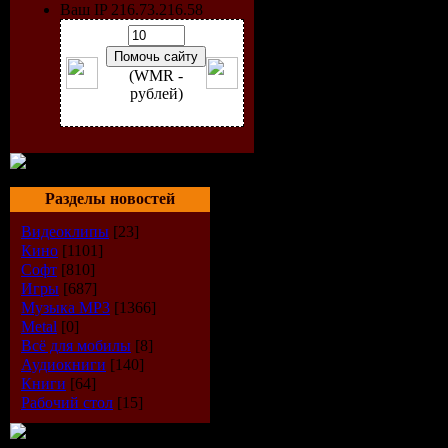
Ваш IP 216.73.216.58
(WMR -
рублей)
Исполнит
Разделы новостей
Альбом:
R
Видеоклипы
[23]
Кино
[1101]
Стиль:
R
Софт
[810]
Игры
[687]
Музыка МР3
[1366]
Формат м
Metal
[0]
Всё для мобилы
[8]
Битрейт:
1
Аудиокниги
[140]
Книги
[64]
Размер фа
Рабочий стол
[15]