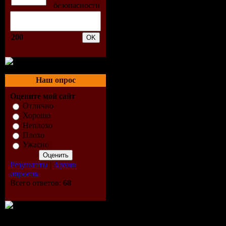
09. CERTI
10. SHE 
200
11. DIGI
KANYE W
Наш опрос
12. WHO 
Оцените мой сайт
Отлично
13. BUH 
Хорошо
Неплохо
14. DO IT
Плохо
Ужасно
15. I DO
Результаты
|
Архив
опросов
16. HER 
Всего ответов:
68
17. GET I