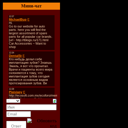
Треклист:
Мини-чат
01. TE A
02. LOST
03. EASY 
04. COLO
05. REGR
06. TAKE 
07. WHY 
& NAS
08. BREA