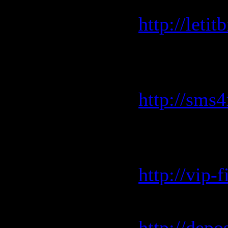
LetitBit.
http://leti
SMS4File.
скоростью
http://sms
VIP-file.
скоростью
http://vip-
Depositfil
http://depo