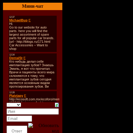
01. А. Сви
Мини-чат
02. Смысл
03. Dj Vin
04. Тигра 
05. И. Рас
06. Л. Кня
07. Мобил
08. Ани Ло
09. Света 
10. Н. Тум