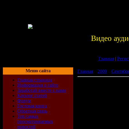
Видео ауди
Главная
|
Регис
Меню сайта
Главная
»
2009
»
Сентябр
Главная страница
Высшая Лига Русский №1
Информация о сайте
Заработай вместе с нами
Каталог статей
Форум
Гостевая книга
Обратная связь
Топ самых
просматриваемых
новостей