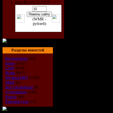
Ваш IP 216.73.217.9
(WMR -
рублей)
Год выпус
Разделы новостей
Количеств
Видеоклипы
[23]
Кино
[1101]
Время зву
Софт
[810]
Игры
[687]
Музыка МР3
[1366]
Формат|К
Metal
[0]
Всё для мобилы
[8]
Размер фа
Аудиокниги
[140]
Книги
[64]
Рабочий стол
[15]
Треклист: