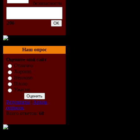
11. Sasha 
12. Ж. Фр
200
13. Лепри
14. Ю. Ти
Наш опрос
15. Потап
Оцените мой сайт
Отлично
16. М. Нь
Хорошо
Неплохо
17. Dj Гру
Плохо
Ужасно
18. Инфини
Результаты
|
Архив
опросов
19. Dj Sma
Всего ответов:
68
20. Н. Тум