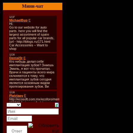
Количество т
Мини-чат
Звук:
mp3
Битрейд:
VBR 
Joint-Stereo
Продолжитель
Размер:
71,6 
Треклист:
1. I Won't
2. Begin Again
3. You Got Me
4. Fallin' For Y
5. Rainbow
6. Droplets fea