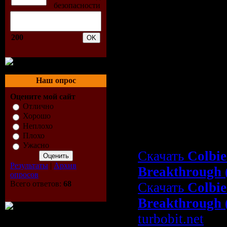
7. I Never Told
8. Fearless
9. Runnin' Aro
200
10. Break Thro
11. It Stops To
Наш опрос
12. Breakin' at
Оцените мой сайт
13. Lucky with
Отлично
Хорошо
Скачать Colbie
Неплохо
Плохо
Breakthrough
Ужасно
Скачать
Colbie
Результаты
|
Архив
Breakthrough 
опросов
Всего ответов:
68
Скачать
Colbie
Breakthrough 
turbobit.net