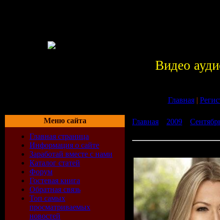
Видео ауди
Главная
|
Регис
Меню сайта
Главная
»
2009
»
Сентябр
Breakthrough (2009)
Главная страница
Информация о сайте
Colbie Caillat - Breakthrou
Заработай вместе с нами
Каталог статей
Форум
Гостевая книга
Обратная связь
Топ самых
просматриваемых
новостей