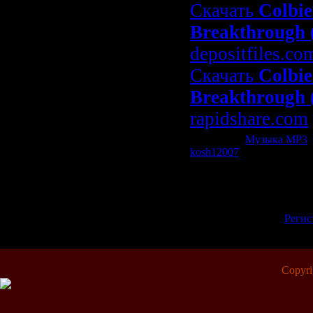
Скачать
Colbie
Breakthrough 
depositfiles.co
Скачать
Colbie
Breakthrough 
rapidshare.com
Категория:
Музыка МР3
|
kosh12007
| Рейтинг: 0.0/0
Всего комментариев:
0
Добавлять комментарии м
пол
[
Регис
Copyr