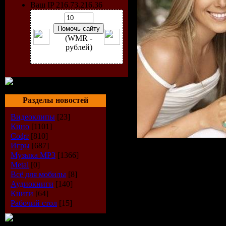
Ваш IP 216.73.216.36
(WMR -
рублей)
Разделы новостей
Видеоклипы
[23]
Кино
[1101]
Софт
[810]
Игры
[687]
Музыка МР3
[1366]
Исполнитель:
Metal
[0]
Альбом:
Break
Всё для мобилы
[8]
Аудиокниги
[140]
Лейбл:
Unversa
Книги
[64]
Рабочий стол
[15]
Год выхода:
25
Жанр:
Pop / A