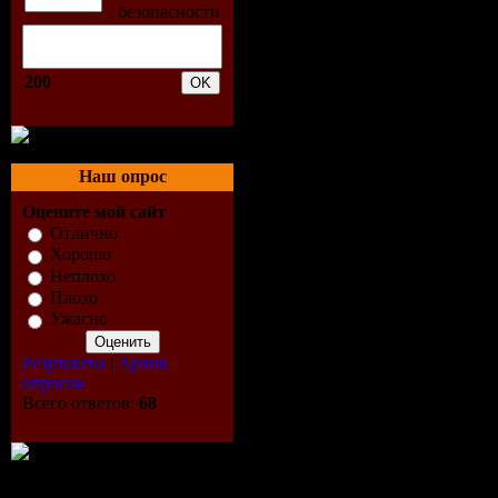
05. Binary Fina
Darey Remix)
200
06. The Space B
(Original Mix)
07. Pulser - Cl
Наш опрос
(Original Mix)
Оцените мой сайт
08. Signum feat
Отлично
Хорошо
Coming On Str
Неплохо
Плохо
09. YAHEL - D
Ужасно
Buuren Mix)
Результаты
|
Архив
10. Lustral - T
опросов
Всего ответов:
68
Love (Original
Скачать | Dow