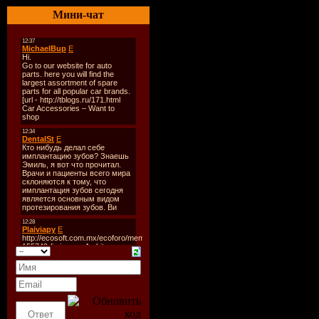
Стиль:
Trance
Мини-чат
Формат:
MP3,
Время Звучан
Размер Файла
Качество:
320
Трек:
10
Track-list:
01. Origene - S
Lemon Remix)
02. Firewall - 
03. Solid Sessio
(Original Mix)
04. Insigma - 
(Classic Bonus 