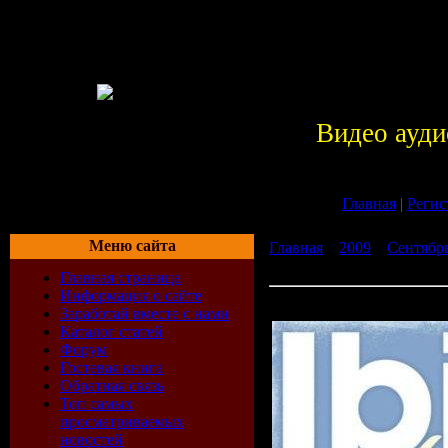
Видео ауди
Главная
|
Регис
Меню сайта
Главная
»
2009
»
Сентябр
2009)
Главная страница
Информация о сайте
VA - Ibiza Classics (07-09-
Заработай вместе с нами
Каталог статей
Форум
Гостевая книга
Обратная связь
Топ самых
просматриваемых
новостей