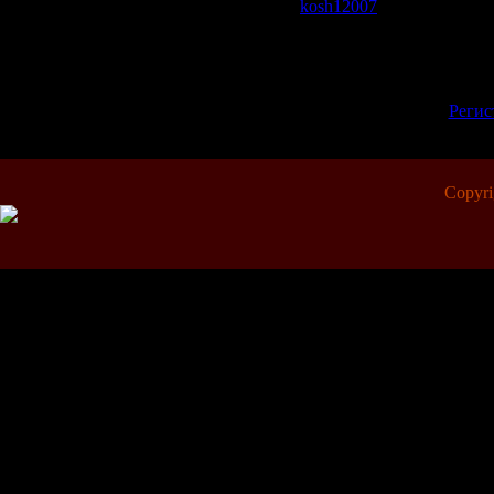
kosh12007
| Рейтинг: 0.0/0
Всего комментариев:
0
Добавлять комментарии м
пол
[
Регис
Copyr