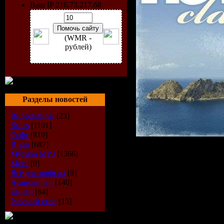
Ваш IP 216.73.217.68
(WMR -
рублей)
Разделы новостей
Видеоклипы
[23]
Кино
[1101]
Софт
[810]
Игры
[687]
Музыка МР3
[1366]
Исполнитель:
Metal
[0]
Диск:
Ibiza Cla
Всё для мобилы
[8]
Аудиокниги
[140]
Лэйбл:
Armada
Книги
[64]
Рабочий стол
[15]
Каталог#:
ARD
Год Выпуска: