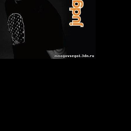
rmUp
[Official Vocal Mix] (Mau5trap)