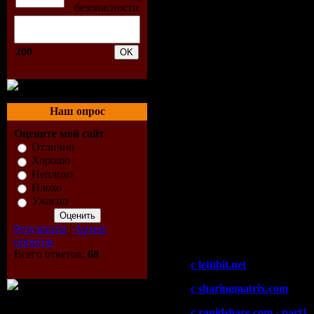
Alex Kunnari - Last Sunris
Terracotta Army - Stealing
Sets Education: Ferry Co
200
Ferry Corsten - Twice In A 
Cataracta - Primitus (Flasho
Breakfast - Air Guitar (Flas
The Classic
Наш опрос
CRW - I Feel Love (Inside 
Оцените мой сайт
Judge Jules In The Mix
Отлично
Hayley Parsons - Changing
Хорошо
Guy Mearns - Sunbeam (Sli
Неплохо
Tigran Oganezov - Collaps
Плохо
Meck - Windmills [Bart Cl
Ужасно
Mac & Mac - Solid Session 
Sander Van Doorn - Bastill
Результаты
|
Архив
Скачать "Judge Jules - 
опросов
Всего ответов:
68
c letitbit.net
c sharingmatrix.com
c rapidshare.com - part1