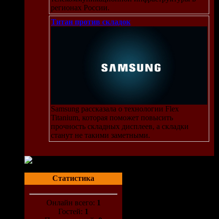
регионах России.
Титан против складок
Samsung рассказала о технологии Flex
Titanium, которая поможет повысить
прочность складных дисплеев, а складки
станут не такими заметными.
Статистика
Онлайн всего:
1
Гостей:
1