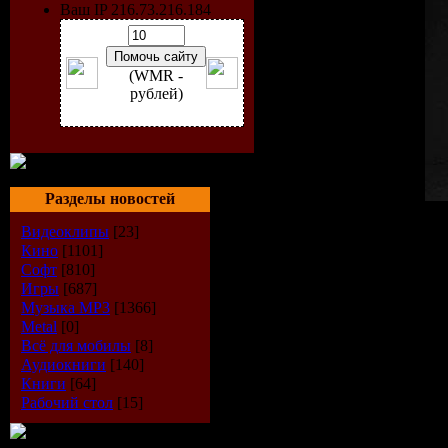
Ваш IP 216.73.216.184
(WMR -
рублей)
Разделы новостей
Исполнитель
: Judge Jules
Видеоклипы
[23]
Радиошоу
: Weekend Wa
Кино
[1101]
Стиль
: Trance
Софт
[810]
Дата
: 28-08-2009
Игры
[687]
Радио
: BBC Radio 1
Музыка МР3
[1366]
Качество
: VBR kbps
Metal
[0]
Размер
: 133 MB
Всё для мобилы
[8]
Аудиокниги
[140]
TrackList
:
Книги
[64]
Hour 1
Рабочий стол
[15]
Deadmau5 - Ghosts & Stuff 