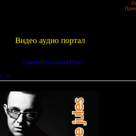
Пя
Прив
Видео аудио портал
Главная
|
Регистрация
|
Вход
ь
»
21
» Judge Jules - JulesWeekend WarmUp (28-08-2009)
nd WarmUp (28-08-2009)