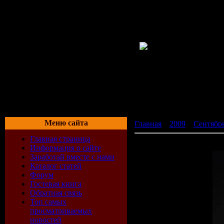
Меню сайта
Главная
»
2009
»
Сентябр
Главная страница
Judge Jules - JulesWeeke
Информация о сайте
Заработай вместе с нами
Каталог статей
Форум
Гостевая книга
Обратная связь
Топ самых
просматриваемых
новостей