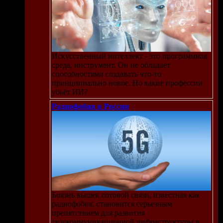
Искусственный интеллект - это программная
среда, инструмент. Он не обладает
способностями создавать что-то
принципиально новое. Но какие профессии
убьёт ИИ?
Радиофобия в России
Боязнь вышек сотовой связи, известная как
радиофобия, становится серьезным
препятствием для развития
телекоммуникационной инфраструктуры в