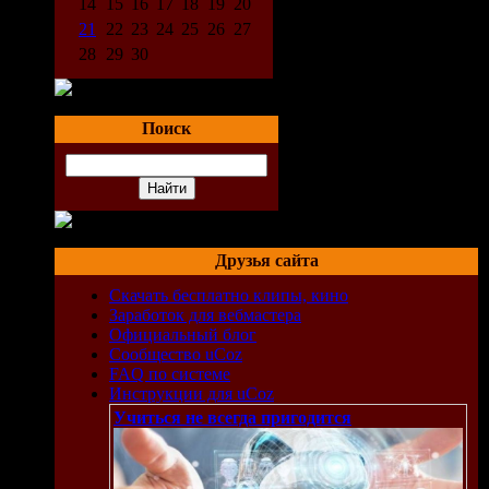
14
15
16
17
18
19
20
21
22
23
24
25
26
27
28
29
30
Поиск
Друзья сайта
Скачать бесплатно клипы, кино
Заработок для вебмастера
Официальный блог
Сообщество uCoz
FAQ по системе
Инструкции для uCoz
Учиться не всегда пригодится