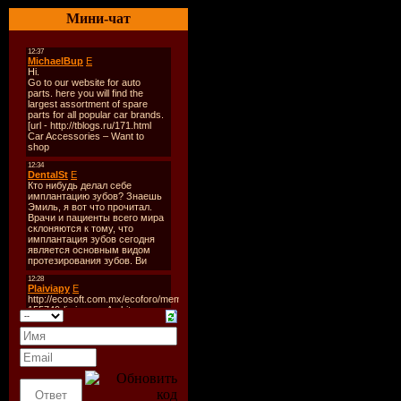
Deadmau5 vs Dave Roy Bla
Мини-чат
Bob Etcetera - Wonderful
Tiesto & Sneaky Sound Syst
Luigi Lusini - Imago (The 
Micky Slim Ft Emma Hewit
DJ On Route: Micky Slim
Lange Ft Sarah Howells - L
Will Atkinson - Nikita War
DJ On Route: David Guet
MSTRKRFT Ft John Legend 
Fabio Stein Pres Electrical
Heatbeat Ft Josie - Becau
The Backroom 2
Sebastien Drums - Funky 
Calvertron - Buggin’ (Jack 
Hour 2
Tried & Tested
Lee Haslam - Twisted Siste