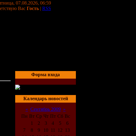
тница, 07.08.2026, 06:59
етствую Вас
Гость
|
RSS
Форма входа
02:55
Календарь новостей
«
Сентябрь 2009
»
Пн
Вт
Ср
Чт
Пт
Сб
Вс
1
2
3
4
5
6
7
8
9
10
11
12
13