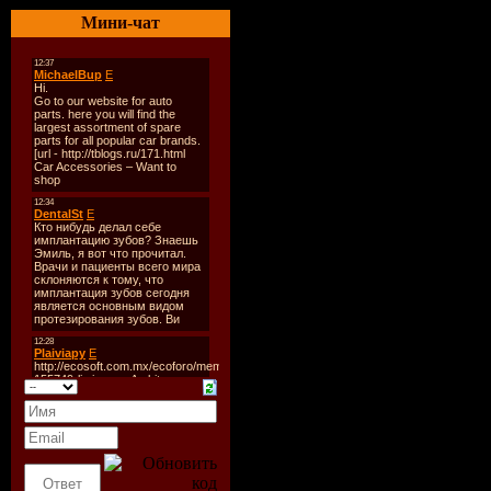
Trance An
Мини-чат
Стиль
: Tr
Дата
: 07-
Радио
: Di
Качество
:
Размер
: ~
TrackList
:
01. leonid
feat. daniel
summerfis