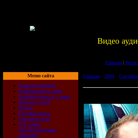
Видео ауди
Главная
|
Регис
Меню сайта
Главная
»
2009
»
Сентябр
Mellomania Vocal Trance A
Главная страница
Информация о сайте
Pedro Del Mar - Mellomani
Заработай вместе с нами
Anthems 069 (07-09-2009)
Каталог статей
Форум
Гостевая книга
Обратная связь
Топ самых
просматриваемых
новостей