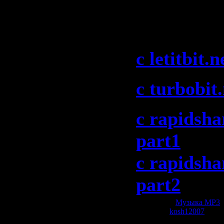
Anthems 0
2009)":
с letitbit.n
с turbobit.
с rapidsha
part1
с rapidsha
part2
Категория:
Музыка МР3
|
Добавил:
kosh12007
| Рей
Всего комментариев:
0