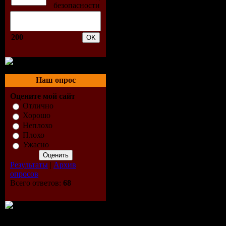
(matakena 
[egoiste]
200
02. arteno d
biding my 
Наш опрос
Оцените мой сайт
remix) [hig
Отлично
Хорошо
records]
Неплохо
Плохо
03. cosmic 
Ужасно
gabriel & d
Результаты
|
Архив
опросов
Всего ответов:
68
fav trackin
down (paul