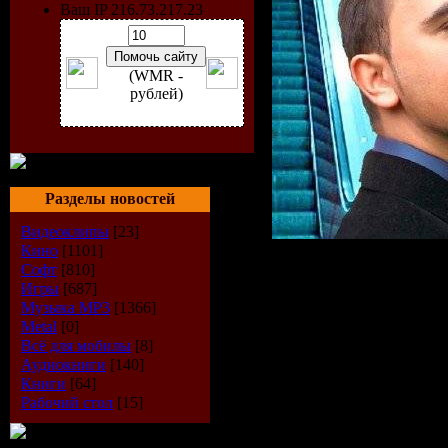
Ваш IP 216.73.217.23
(WMR -
рублей)
Разделы новостей
Видеоклипы
[23]
Кино
[1101]
Исполнит
Софт
[810]
Игры
[687]
Музыка МР3
[1366]
Del Mar
Metal
[0]
Всё для мобилы
[8]
Радиошоу
Аудиокниги
[140]
Книги
[64]
Mellomania
Рабочий стол
[15]