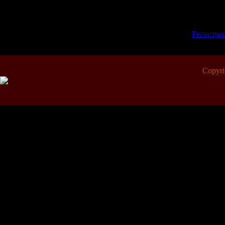
Добавлять коммент
зарегистрированн
[
Регистра
Copyr