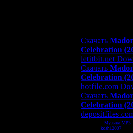
35. Cherish
36. Celebration
Скачать | Do
Скачать
Madon
Celebration (2
letitbit.net Do
Скачать
Madon
Celebration (2
hotfile.com Do
Скачать
Madon
Celebration (2
depositfiles.c
Категория:
Музыка МР3
|
Добавил:
kosh12007
| Рей