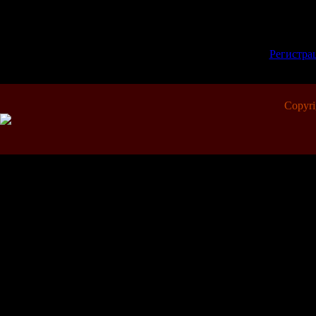
Всего комментариев:
0
Добавлять коммент
зарегистрированн
[
Регистра
Copyr