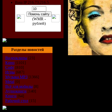
Ваш IP 216.73.216.5
(WMR -
рублей)
Разделы новостей
Видеоклипы
[23]
Кино
[1101]
Madonna - Cel
Софт
[810]
Игры
[687]
(2009)
Музыка МР3
[1366]
Artist :
Madon
Metal
[0]
Всё для мобилы
[8]
Title :
Celebrat
Аудиокниги
[140]
Книги
[64]
Year
: 2009
Рабочий стол
[15]
Genre :
Pop