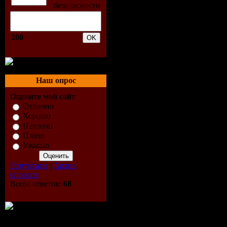
8. Into The Gr
9. Like A Praye
200
10. Ray Of Lig
11. Sorry
12. Express You
Наш опрос
13. Open Your 
Оцените мой сайт
14. Borderline
Отлично
Хорошо
15. Secret
Неплохо
16. Erotica
Плохо
Ужасно
17. Justify My
Результаты
|
Архив
18. Revolver (f
опросов
Всего ответов:
68
CD 2
19. Dress You 
20. Material Gir