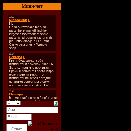
Tracks:
36
Мини-чат
Quality :
VBR k
Total Time :
02
Total Sise :
243
Tracklist:
CD 1
1. Hung Up
2. Music
3. Vogue
4. 4 Minutes (fe
Timberlake An
5. Holiday
6. Everybody
7. Like A Virgi