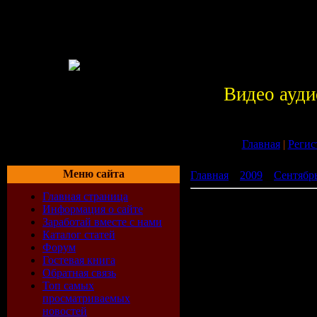
Видео ауди
Главная
|
Регис
Меню сайта
Главная
»
2009
»
Сентябр
Главная страница
Real Selecta Vol.7 (2009)
Информация о сайте
Заработай вместе с нами
Каталог статей
Форум
Гостевая книга
Обратная связь
Топ самых
просматриваемых
новостей