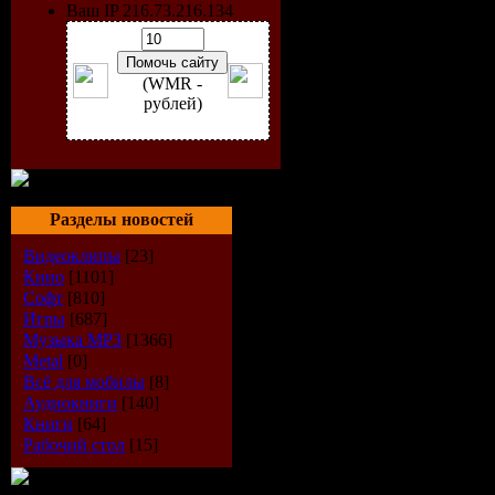
Ваш IP 216.73.216.134
(WMR -
рублей)
Разделы новостей
Видеоклипы
[23]
Кино
[1101]
Софт
[810]
Исполнит
Игры
[687]
Музыка МР3
[1366]
Альбом:
Re
Metal
[0]
Всё для мобилы
[8]
Дата выпу
Аудиокниги
[140]
Книги
[64]
Рабочий стол
[15]
Стиль:
Ele