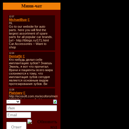
Количест
Мини-чат
Время зву
Размер:
1
Битрейт:
V
Tracklist:
----------
1. Massimo
2. D.Lewis
3. Boosta 
4. Paul’s B