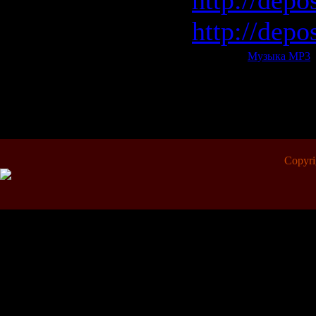
http://depo
http://depo
Категория:
Музыка МР3
|
Всего комментариев:
0
Copyr