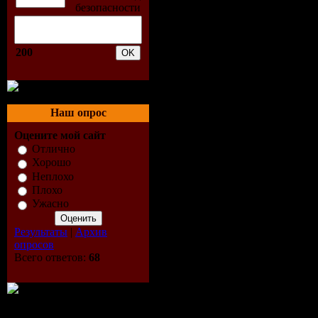
5. Igor S F
6. Marco Be
200
7. Jack in 
Наш опрос
8. Flavio V
Оцените мой сайт
9. Phunk I
Отлично
Хорошо
Album Mix
Неплохо
Плохо
Ужасно
10. Famigl
Результаты
|
Архив
Alessandro
опросов
Всего ответов:
68
11. Famigl
Remix)