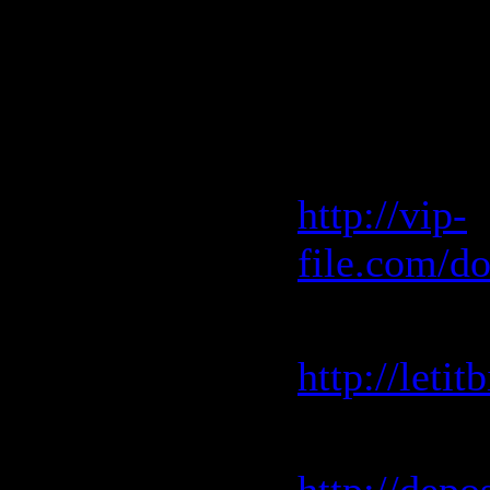
12. Funkad
Скачать "R
Vip-File 
http://vip-
file.com/d
Letitbit 
http://leti
Depositfile