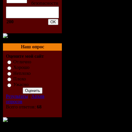
200
Наш опрос
Оцените мой сайт
Отлично
Хорошо
Неплохо
Плохо
Ужасно
Результаты
|
Архив
опросов
Всего ответов:
68