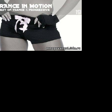
 Vol. 19
e, Progressive
mixed CD)
in
e Thompson - Falling (Original Mix)
y - Jump Off (Tritonal's Air Up There Mix)