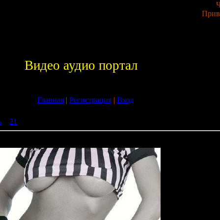
Ч
Прив
Видео аудио портал
Главная
|
Регистрация
|
Вход
ь
»
21
» Trance In Motion Vol. 19 (2009)
2009)