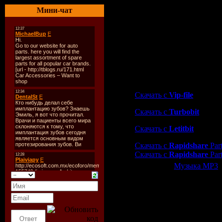
03. TyDi feat. Audrey Gall
Мини-чат
04. Smart Apes vs. Anna Lee
05. Loverush Uk! feat. Ca
06. Peter Dafnous feat. Sas
07. Dakota - Roxy '84 (Mic
08. Jose Amnesia feat. Linn
09. Damien S feat. Marcie 
10. Roger Shah feat. Chris
Скачать "Trance In Motio
Скачать с
Vip-file
Скачать с
Turbobit
Скачать с
Letitbit
Скачать с
Rapidshare
Part
Скачать с
Rapidshare
Part
Категория:
Музыка МР3
|
Всего комментариев:
0
Добавлять ком