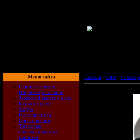
Меню сайта
Главная
»
2009
»
Сентябр
Главная страница
Trance In Motion Vol. 19 (
Информация о сайте
Заработай вместе с нами
Каталог статей
Форум
Гостевая книга
Обратная связь
Топ самых
просматриваемых
новостей