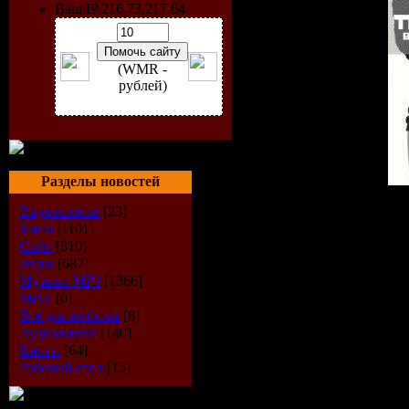
Ваш IP 216.73.217.64
(WMR -
рублей)
Разделы новостей
Исполнитель:
VA
Видеоклипы
[23]
Альбом:
Trance In Motion
Кино
[1101]
Жанр:
Trance, Vocal Tranc
Софт
[810]
Дата выпуска:
2009
Игры
[687]
Количество треков:
10 (
Музыка МР3
[1366]
Формат:
MP3
Metal
[0]
Битрейт:
320 kbps
Всё для мобилы
[8]
Время звучания:
73:41 m
Аудиокниги
[140]
Размер:
178 mb
Книги
[64]
Рабочий стол
[15]
Tracklist:
01. Andy Duguid feat. Juli
02. Tritonal feat. Hanna Sk