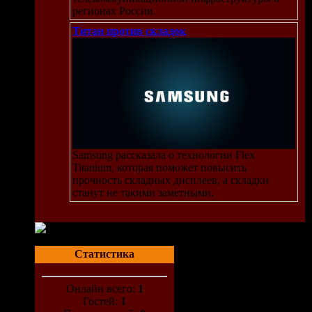
регионах России.
Титан против складок
Samsung рассказала о технологии Flex
Titanium, которая поможет повысить
прочность складных дисплеев, а складки
станут не такими заметными.
Статистика
Онлайн всего:
1
Гостей:
1