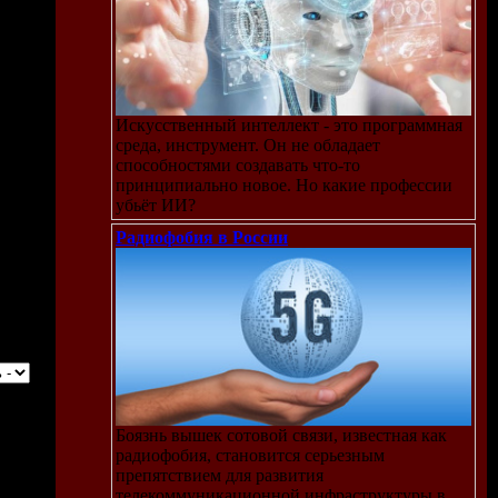
Искусственный интеллект - это программная
среда, инструмент. Он не обладает
способностями создавать что-то
принципиально новое. Но какие профессии
убьёт ИИ?
Радиофобия в России
Боязнь вышек сотовой связи, известная как
радиофобия, становится серьезным
препятствием для развития
телекоммуникационной инфраструктуры в