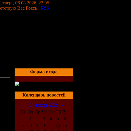
етверг, 06.08.2026, 22:05
етствую Вас
Гость
|
RSS
Форма входа
02:59
Календарь новостей
«
Сентябрь 2009
»
Пн
Вт
Ср
Чт
Пт
Сб
Вс
1
2
3
4
5
6
7
8
9
10
11
12
13