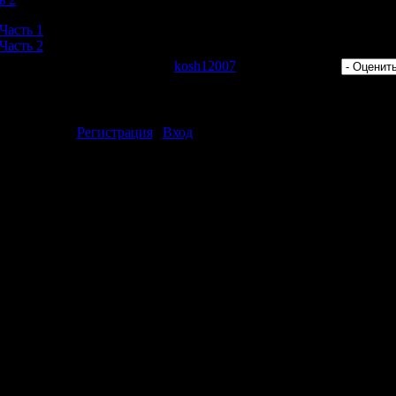
 Часть 1
 Часть 2
 Просмотров: 369 | Добавил:
kosh12007
| Рейтинг: 0.0/0 |
ментарии могут только зарегистрированные пользователи.
[
Регистрация
|
Вход
]