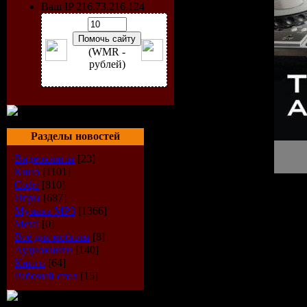
Ваш IP 216.73.216.124
(WMR -
рублей)
Разделы новостей
Видеоклипы
[23]
Кино
[1101]
Софт
[810]
Исполнитель:
VA
Игры
[687]
Диск:
Tech Trance Anthem
Музыка МР3
[1366]
Лэйбл:
S.A. Brisk Publicat
Metal
[0]
Каталог#:
SABDC 019
Всё для мобилы
[8]
Год Выпуска:
27-07-200
Аудиокниги
[140]
Стиль:
Trance (Tech Tran
Книги
[64]
Формат:
MP3, WEB, Alb
Рабочий стол
[15]
Время Звучания:
01:19 h
Размер Файла:
~181 MB (
Качество:
320kbps (avg)