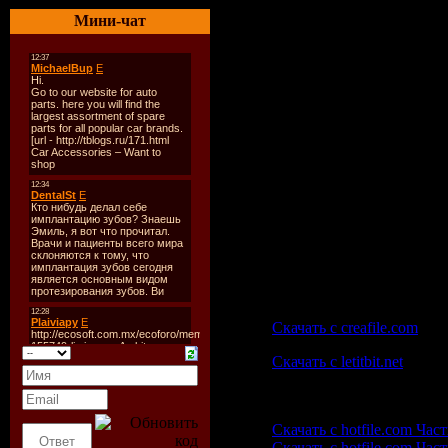
Трек:
10
Мини-чат
Track-list:
01. Fred Baker vs. Keyboa
02. Atlantic Rider - Trip T
03. Octagen & MIDOR - Me
04. Mallorca Lee & James A
05. Digital Nature - Aeon (
06. Eddie Sender - Sandwa
07. Fast Distance - Eterna
08. Kaveh Azizi - Tabriz (O
09. Cold Blue - Paradise 
10. DJ DAZZLE - Manuscri
Скачать | Download:
скачать одним файлом:
Скачать с creafile.com
Скачать с letitbit.net
скачать частями:
Скачать с hotfile.com Част
Скачать с hotfile.com Част