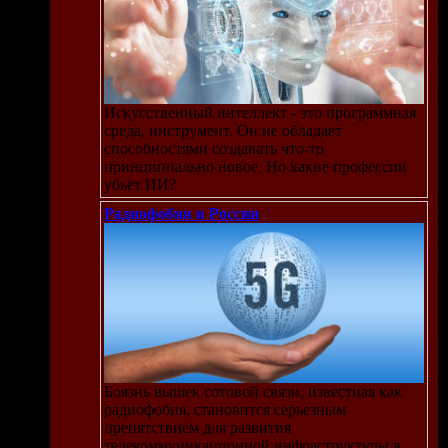
Искусственный интеллект - это программная
среда, инструмент. Он не обладает
способностями создавать что-то
принципиально новое. Но какие профессии
убьёт ИИ?
Радиофобия в России
Боязнь вышек сотовой связи, известная как
радиофобия, становится серьезным
препятствием для развития
телекоммуникационной инфраструктуры в