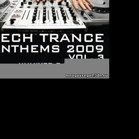
s 2009 Vol.3
ions Ltd
9
ce)
um
our
rar)