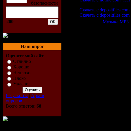
Скачать с depositfiles.com
Скачать с depositfiles.com
200
Категория:
Музыка МР3
|
Всего комментариев:
0
Добавлять ком
Наш опрос
Оцените мой сайт
Отлично
Хорошо
Неплохо
Плохо
Ужасно
Результаты
|
Архив
опросов
Всего ответов:
68