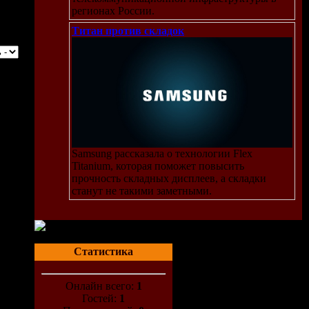
регионах России.
Титан против складок
Samsung рассказала о технологии Flex
Titanium, которая поможет повысить
прочность складных дисплеев, а складки
станут не такими заметными.
Статистика
Онлайн всего:
1
Гостей:
1