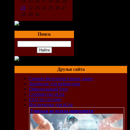
14
15
16
17
18
19
20
21
22
23
24
25
26
27
28
29
30
Поиск
Друзья сайта
Скачать бесплатно клипы, кино
Заработок для вебмастера
Официальный блог
Сообщество uCoz
FAQ по системе
Инструкции для uCoz
Учиться не всегда пригодится