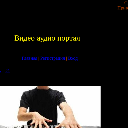
С
Прив
Видео аудио портал
Главная
|
Регистрация
|
Вход
ь
»
21
» VA - Tech Trance Anthems 2009 Vol.3 (27-07-2009)
2009 Vol.3 (27-07-2009)