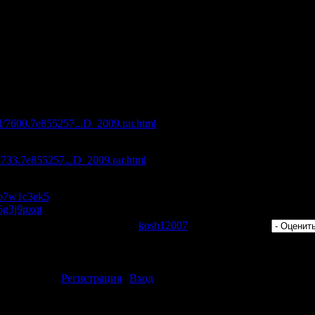
adio (Supernova Remix)
ing Back David Tort The Mansion Remix)
ng Up (Steve Mac Remix)
t - Long Train
09 (Unmixed)"
с максимальной скоростью:
ad/7600.7e855257...D_2009.rar.html
d/7733.7e855257...D_2009.rar.html
es/p7w1c3ek5
/6g3j9pxqt
 Просмотров: 314 | Добавил:
kosh12007
| Рейтинг: 0.0/0 |
ментарии могут только зарегистрированные пользователи.
[
Регистрация
|
Вход
]