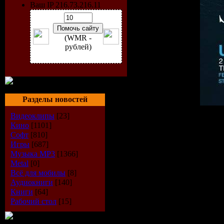
Ваш IP 216.73.216.11
(WMR -
рублей)
Разделы новостей
Видеоклипы
[23]
Исполнитель:
VA
Кино
[1101]
Альбом:
Space Ibiza 2009
Софт
[810]
Дата выпуска:
14.08.200
Игры
[687]
Стиль:
House
Музыка МР3
[1366]
Количество композиций
Время звучания:
137 mi
Metal
[0]
Размер:
191 Mb
Всё для мобилы
[8]
Битрейт:
VBR / 44.1kHz/ 
Аудиокниги
[140]
Книги
[64]
Tracklist:
Рабочий стол
[15]
----------
CD 1: