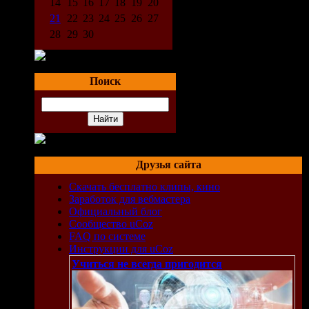
14
15
16
17
18
19
20
21
22
23
24
25
26
27
28
29
30
Поиск
Друзья сайта
Скачать бесплатно клипы, кино
Заработок для вебмастера
Официальный блог
Сообщество uCoz
FAQ по системе
Инструкции для uCoz
Учиться не всегда пригодится