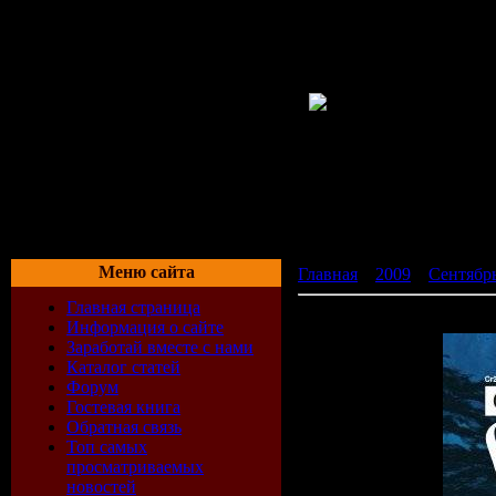
Меню сайта
Главная
»
2009
»
Сентябр
Главная страница
Space Ibiza 2009 (Unmixed
Информация о сайте
Заработай вместе с нами
Каталог статей
Форум
Гостевая книга
Обратная связь
Топ самых
просматриваемых
новостей