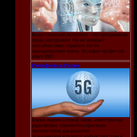
Искусственный интеллект - это программная
среда, инструмент. Он не обладает
способностями создавать что-то
принципиально новое. Но какие профессии
убьёт ИИ?
Радиофобия в России
Боязнь вышек сотовой связи, известная как
радиофобия, становится серьезным
препятствием для развития
телекоммуникационной инфраструктуры в