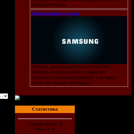
регионах России.
Титан против складок
Samsung рассказала о технологии Flex
Titanium, которая поможет повысить
прочность складных дисплеев, а складки
станут не такими заметными.
Статистика
Онлайн всего:
1
Гостей:
1