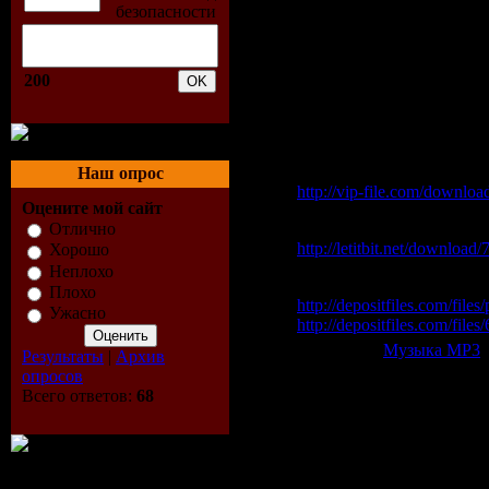
10. Emijay - Cultura De R
11. Gui Boratto - No Turn
12. Pryda - Reeperbahn
13. Reuben Keeney - Comi
200
14. Petrae Foy & Pjc Projec
Скачать "Space Ibiza 20
Vip-File Одним файлом
Наш опрос
http://vip-file.com/downlo
Оцените мой сайт
Letitbit Одним файлом:
Отлично
http://letitbit.net/downloa
Хорошо
Неплохо
Depositfiles:
Плохо
http://depositfiles.com/fil
Ужасно
http://depositfiles.com/files
Категория:
Музыка МР3
|
Результаты
|
Архив
опросов
Всего комментариев:
0
Всего ответов:
68
Добавлять ком