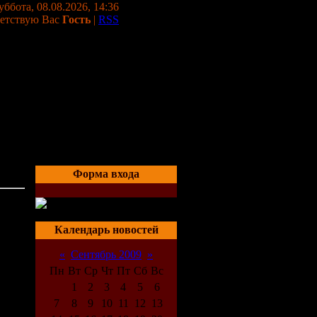
уббота, 08.08.2026, 14:36
етствую Вас
Гость
|
RSS
Форма входа
03:01
Календарь новостей
«
Сентябрь 2009
»
Пн
Вт
Ср
Чт
Пт
Сб
Вс
1
2
3
4
5
6
7
8
9
10
11
12
13