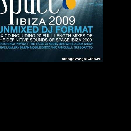
 (Unmixed)
9
:
27
n
Joint-Stereo