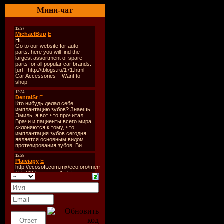
1. Analog People In A Digi
Мини-чат
2. Coyu & Edu Imbernon - 
3. Okani - Where Is Monda
4. 2000 And One - Spanish
5. Julien Chapdal - Mamda
6. The Face Vs Mark Brow
7. M.Y.N.C. Vs Harry Cho
8. DJ Wady - Bruce Banner
9. Lee Cabrera Vs Thomas G
10. Harry Choo Choo Rome
11. Joris Voorn - Sweep Th
12. Wally Lopez - Patrici
13. Steve Lawler - Kalimba
14. Moony - I Don't Know
CD 2:
1. Harry Choo Choo Romero
2. DJ Ortzy - Gems
3. Fanny Freakazoid - Left
4. Paul Woolford - Pande
5. DJ Yellow - Sleep With 
6. Simian Mobile Disco - 
7. Bobby Tee & Juan Kidd
8. Carlo Lio - Domeday
9. Nicfanciulli - Green Tea