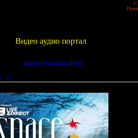
С
Прив
Видео аудио портал
Главная
|
Регистрация
|
Вход
ь
»
21
» Space Ibiza 2009 (Unmixed)
)