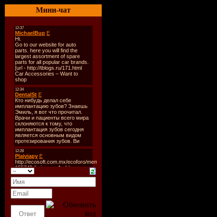
Мини-чат
Качество:
44,1kHz / F
Жанр:
Tra
Trance, Pro
Classic Tr
Год:
2009
Tracklist:
01. Arnej 
Come Back 