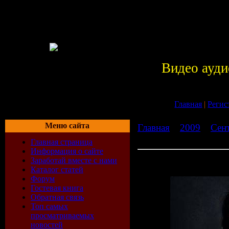
Видео ауди
Главная
|
Регис
Меню сайта
Главная
»
2009
»
Сен
Serious Tunes Vol.2 (
Главная страница
Информация о сайте
Trance Maniacs Party: Seri
Заработай вместе с нами
Edition) (2009)
Каталог статей
Форум
Гостевая книга
Обратная связь
Топ самых
просматриваемых
новостей