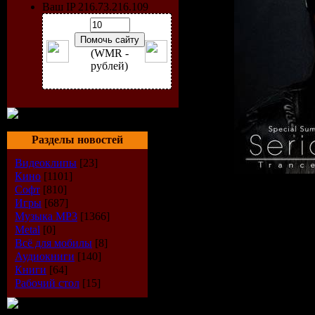
Ваш IP 216.73.216.109
(WMR -
рублей)
Разделы новостей
Видеоклипы
[23]
Кино
[1101]
Софт
[810]
Игры
[687]
Артист:
V
Музыка МР3
[1366]
Metal
[0]
Название
Всё для мобилы
[8]
Аудиокниги
[140]
Книги
[64]
Party: Seri
Рабочий стол
[15]
(Special S