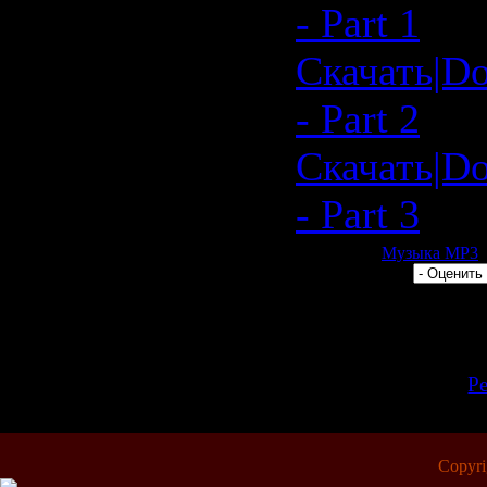
- Part 1
Скачать|Do
- Part 2
Скачать|Do
- Part 3
Категория:
Музыка МР3
|
Рейтинг: 0.0/0 |
Всего комментариев:
0
Добавлять 
зарегистр
[
Р
Copyr