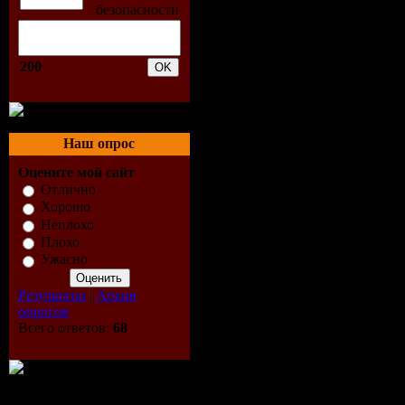
02. Oliver 
(Oliver Sm
200
Remix)
03. Adam N
Наш опрос
(Sean Tyas
Оцените мой сайт
Отлично
04. Northe
Хорошо
Неплохо
Look Back 
Плохо
Ужасно
Remix)
Результаты
|
Архив
опросов
05. Sebasti
Всего ответов:
68
Serenade
06. Signal