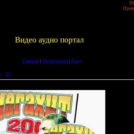
Пя
Прив
Видео аудио портал
Главная
|
Регистрация
|
Вход
ь
»
21
» VA - 200 мегахитов италии
ии