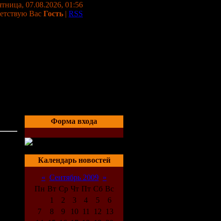
тница, 07.08.2026, 01:56
етствую Вас
Гость
|
RSS
Форма входа
03:02
Календарь новостей
«
Сентябрь 2009
»
Пн
Вт
Ср
Чт
Пт
Сб
Вс
1
2
3
4
5
6
7
8
9
10
11
12
13