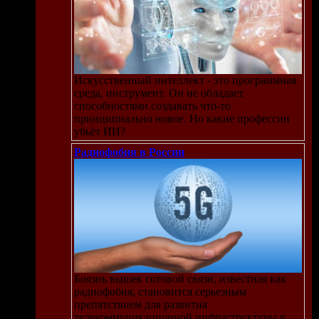
Искусственный интеллект - это программная
среда, инструмент. Он не обладает
способностями создавать что-то
принципиально новое. Но какие профессии
убьёт ИИ?
Радиофобия в России
Боязнь вышек сотовой связи, известная как
радиофобия, становится серьезным
препятствием для развития
телекоммуникационной инфраструктуры в