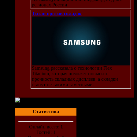
регионах России.
Титан против складок
Samsung рассказала о технологии Flex
Titanium, которая поможет повысить
прочность складных дисплеев, а складки
станут не такими заметными.
Статистика
Онлайн всего:
1
Гостей:
1