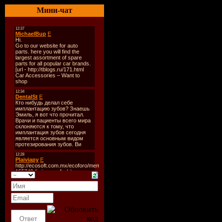
1. Toto Cutugno - Con Te (
Мини-чат
2. Juanes - La Camisa Negr
3. Drupi - Sereno e (4:40)
4. I Dolci Signori - Che Ser
5. Francesco Napoli - Luna
6. I Santo California - Male
7. Riccardo Fogli - Togna a
8. Milua - Sono Nata Il Al 
9. I Santo California - Torn
10. Daniele Del Duca - For
11. Nini D`angelo - Napoli 
12. Riccardo Fogli - Malinc
13. Enao Belmonte - Ti Am
14. Toto Cutugno - Donna 
15. Pino Panduri - Con Te (
16. Agelo Fabiani - Canaone
17. I Romans - Coniglietto 
18. Alessandro Mara - Basta
19. Pupo - La Mia Anima (
20. Dionira - Tu almeno Tu 
21. MANU CHAO - LA CH
22. TIZIANO FERRO - DI 
23. Ricchie Poveri - Sei L
24. RICCIE E POPERI - 
25. Toto Cutugno - Voglio