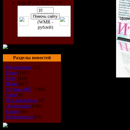
Ваш IP 216.73.216.176
(WMR -
рублей)
Разделы новостей
Видеоклипы
[23]
Кино
[1101]
Софт
[810]
Игры
[687]
Страна:
Italia
Музыка МР3
[1366]
Жанр:
disco
Metal
[0]
Год выпуска:
2007
Всё для мобилы
[8]
Формат:
MP3
Аудиокниги
[140]
Битрейт аудио:
128 kbps
Книги
[64]
Продолжительность:
12 
Размер:
674 MB
Рабочий стол
[15]
Треклист: