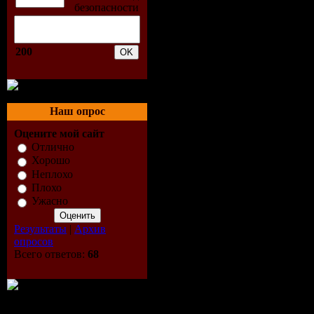
26. Ennio Moricone - Le Ve
27. Ricchie Poveri - Amarsi
28. GIANNI NAZARRO - 
29. LAURA PAUSINI - FI
200
30. EROS RAMAZZOTTI -
31. MANU CHAO - PROM
32. ANNALISA MINETTI 
33. Nino Rota - Love Them
34. TOTO CUTUGNO - VO
Наш опрос
35. Pupo - Tu Vincerai (4:0
36. Ricchie Poveri - Piccol
Оцените мой сайт
37. Adriano Celentano - A
Отлично
38. Riccardo Fogli - Giorni 
Хорошо
39. MANU CHAO - BIXO 
Неплохо
40. EROS RAMAZZOTTI 
Плохо
41. RICCHI E POVERI - 
Ужасно
42. TOZZI MAZANDI RUG
43. Amanda Lear - La Partit
Результаты
|
Архив
44. STEFANO LIGI - BATT
опросов
45. Eros Ramazotti & Cher 
Всего ответов:
68
46. TIZIANO FERRO - 
47. ADRIANO CELENTANO
48. Ricchi & Poweri - Acap
49. Ricchi E Povery - Dim
50. NEC - LAURA NON C