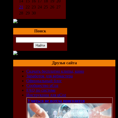
14
15
16
17
18
19
20
21
22
23
24
25
26
27
28
29
30
Поиск
Друзья сайта
Скачать бесплатно клипы, кино
Заработок для вебмастера
Официальный блог
Сообщество uCoz
FAQ по системе
Инструкции для uCoz
Учиться не всегда пригодится