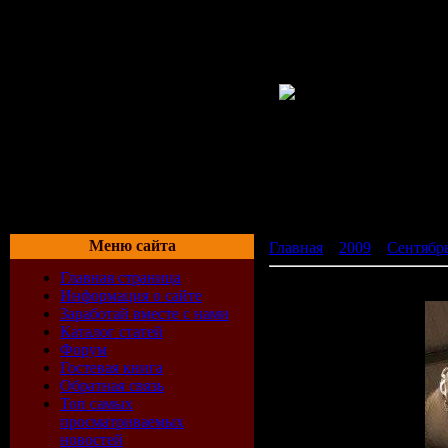
Меню сайта
Главная
»
2009
»
Сентябр
Главная страница
Manuel Le Saux - Top Twe
Информация о сайте
Заработай вместе с нами
Каталог статей
Форум
Гостевая книга
Обратная связь
Топ самых
просматриваемых
новостей