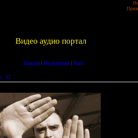
Пя
Прив
Видео аудио портал
Главная
|
Регистрация
|
Вход
ь
»
21
» Manuel Le Saux - Top Twenty Tunes 277 (31-08-2009)
nty Tunes 277 (31-08-2009)