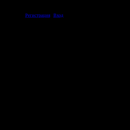
ментарии могут только зарегистрированные пользователи.
[
Регистрация
|
Вход
]