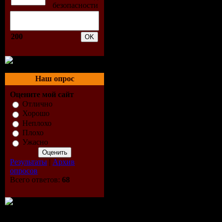
Всего комментариев:
0
Добавлять ком
200
Наш опрос
Оцените мой сайт
Отлично
Хорошо
Неплохо
Плохо
Ужасно
Результаты
|
Архив
опросов
Всего ответов:
68