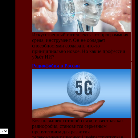
Искусственный интеллект - это программная
среда, инструмент. Он не обладает
способностями создавать что-то
принципиально новое. Но какие профессии
убьёт ИИ?
Радиофобия в России
Боязнь вышек сотовой связи, известная как
радиофобия, становится серьезным
препятствием для развития
телекоммуникационной инфраструктуры в