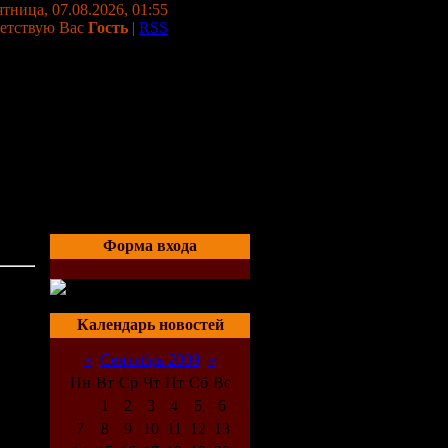
тница, 07.08.2026, 01:55
етствую Вас
Гость
|
RSS
Форма входа
03:04
Календарь новостей
«
Сентябрь 2009
»
Пн
Вт
Ср
Чт
Пт
Сб
Вс
1
2
3
4
5
6
7
8
9
10
11
12
13