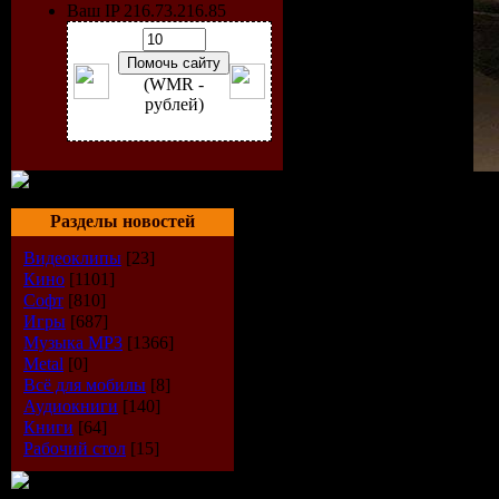
Ваш IP 216.73.216.85
(WMR -
рублей)
Исполнитель
: Manuel Le
Радиошоу
: Top Twenty T
Разделы новостей
Стиль
: Trance
Видеоклипы
[23]
Дата
: 31-08-2009
Кино
[1101]
Качество
: 256 kbps
Размер
: ~ 224 MB
Софт
[810]
Игры
[687]
TrackList
:
Музыка МР3
[1366]
Metal
[0]
01. ID
Всё для мобилы
[8]
02. Jochen Miller - Brace 
Аудиокниги
[140]
03. D-Mad - Get the Spotli
Книги
[64]
04. ID
Рабочий стол
[15]
05. ID
06. Signum - Addicted [A
07. Bobina - Invisible Tou