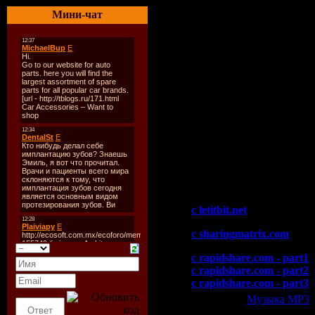
08. ID
Мини-чат
09. Talla 2xlc vs. Sean Tya
10. Ben Gold Feat Senadee
11. Corderoy - Kyrie (Ori
12. Ultimate - In Our Hear
13. Redstar - Into The Sea 
14. ID
15. Fast Distance - Big Ben
16. 05 - Uboinyi Trek
17. ID
18. Neptune Project - Azt
19. Angel Ace - Everything
20. Giuseppe Ottaviani & J
Скачать "Manuel Le Saux
c letitbit.net
c sharingmatrix.com
c rapidshare.com - part1
c rapidshare.com - part2
c rapidshare.com - part3
Категория:
Музыка МР3
|