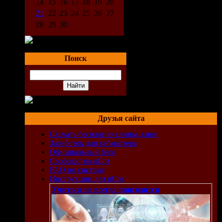
14
15
16
17
18
19
20
21
22
23
24
25
26
27
28
29
30
Поиск
Друзья сайта
Скачать бесплатно клипы, кино
Заработок для вебмастера
Официальный блог
Сообщество uCoz
FAQ по системе
Инструкции для uCoz
Учиться не всегда пригодится