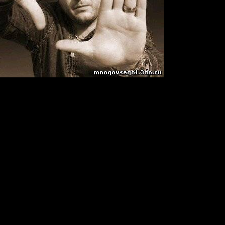
 Saux
unes
Yourself (Extended mix) [High Contrast Recordings]
ght (Original Mix)[Hight Light CD-R]
SOT]
ch (Ferry Corsten Touch Mix)[Maelstrom]