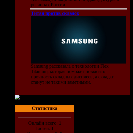
регионах России.
Титан против складок
Samsung рассказала о технологии Flex
Titanium, которая поможет повысить
прочность складных дисплеев, а складки
станут не такими заметными.
Статистика
Онлайн всего:
1
Гостей:
1