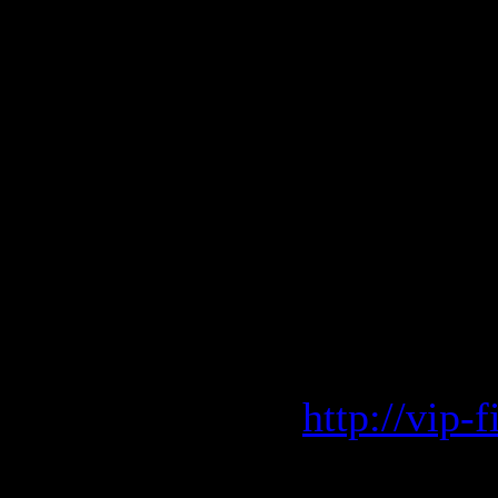
15. Jet - S
16. Tina P
17. Lights 
18. Collec
19. Michae
Скачать "
Vip-File 
http://vip
Letitbit 