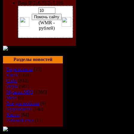
Ваш IP 216.73.217.109
(WMR -
рублей)
Разделы новостей
Видеоклипы
[23]
Кино
[1101]
Софт
[810]
Исполнит
Игры
[687]
Музыка МР3
[1366]
Альбом:
M
Metal
[0]
Всё для мобилы
[8]
Аудиокниги
[140]
Дата выпу
Книги
[64]
Рабочий стол
[15]
Стиль:
Po