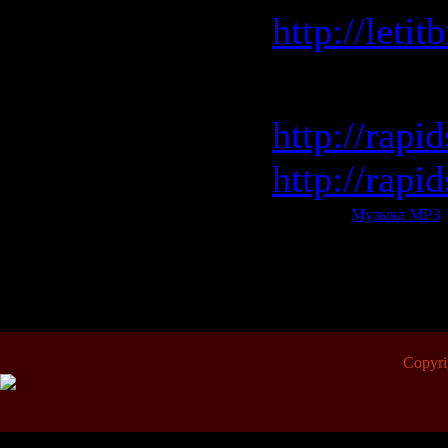
http://leti
Rapidshar
http://rap
http://rap
Категория:
Музыка МР3
|
Всего комментариев:
0
Copyr