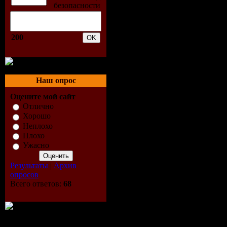
5. Whitney
200
6. Charlie
7. Jay Sea
Наш опрос
8. Fabolou
Оцените мой сайт
9. Flo Rida
Отлично
Хорошо
Неплохо
10. Beyonc
Плохо
Ужасно
11. 30H!3 -
Результаты
|
Архив
12. Young 
опросов
Всего ответов:
68
13. Jeremi
14. Parachu