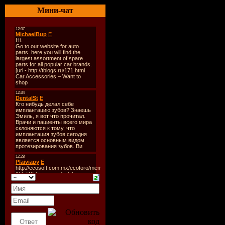
Количест
Мини-чат
Время зву
Размер:
9
Битрейт:
V
Tracklist:
----------
1. Backstr
2. Lmfao -
3. Agnes -
4. Pet Sho