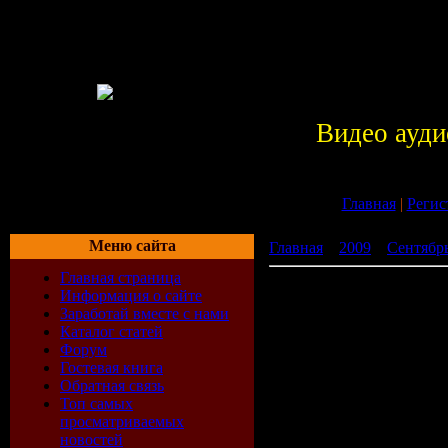
Видео ауди
Главная
|
Регис
Меню сайта
Главная
»
2009
»
Сентябр
Главная страница
MMS Canada Hott Trakks 3
Информация о сайте
Заработай вместе с нами
Каталог статей
Форум
Гостевая книга
Обратная связь
Топ самых
просматриваемых
новостей