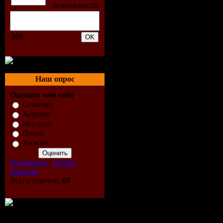
Right Now (Ab
Brighton With 
200
Guestmix by Fa
08. ID - ID
Наш опрос
09. ID - ID
Оцените мой сайт
10. ID - ID
Отлично
Хорошо
11. PvD - Forbi
Неплохо
Плохо
(Giuseppe Otta
Ужасно
12. ID - well 
Результаты
|
Архив
опросов
13. ID - well 
Всего ответов:
68
14. Alex M.O.R
– No Regrets (C
Purple Mix)