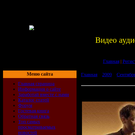
Видео ауди
Главная
|
Регис
Меню сайта
Главная
»
2009
»
Сентябр
Vonyc Sessions 152 (23-07
Главная страница
Информация о сайте
Paul van Dyk - Vonyc Sess
Заработай вместе с нами
2009)
Каталог статей
Форум
Гостевая книга
Обратная связь
Топ самых
просматриваемых
новостей