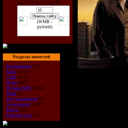
Ваш IP 216.73.216.108
(WMR -
рублей)
Разделы новостей
Видеоклипы
[23]
Кино
[1101]
Исполнитель
Софт
[810]
Игры
[687]
Радиошоу
: Vo
Музыка МР3
[1366]
Стиль
: Trance
Metal
[0]
Всё для мобилы
[8]
Дата
: 23-07-2
Аудиокниги
[140]
Книги
[64]
Качество
: VB
Рабочий стол
[15]
Размер
: 143 