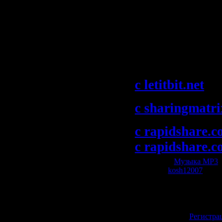
23. Jon O'Bir -
Скачать "Paul
Vonyc Sessions
2009)":
с letitbit.net
с sharingmatr
с rapidshare.c
с rapidshare.c
Категория:
Музыка МР3
|
Добавил:
kosh12007
| Рей
Всего комментариев:
0
Добавлять коммент
зарегистрированн
[
Регистра