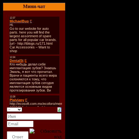
Выходит в эф
Мини-чат
еженедельно
TrackList
:
01. ID - ID
02. Sebastian D
Poetic Journey
03. Filo & Peri
M.O.R.P.H. Rm
04. Randy Kata
05. Chris Hamp
- The Vault (Ac
Rework)
06. ID - Come 
07. Fatboy Slim