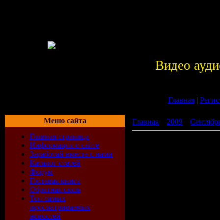
Видео ауди
Главная
|
Регис
Меню сайта
Главная
»
2009
»
Сентябр
Главная страница
Bobina - Again Remixed (
Информация о сайте
Заработай вместе с нами
Каталог статей
Форум
Гостевая книга
Обратная связь
Топ самых
просматриваемых
новостей