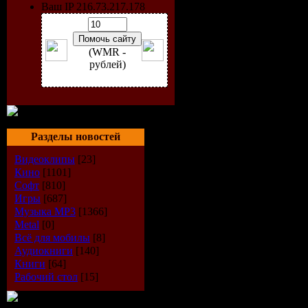
Ваш IP 216.73.217.178
(WMR -
рублей)
Разделы новостей
Видеоклипы
[23]
Кино
[1101]
Софт
[810]
Игры
[687]
Artist:
Bob
Музыка МР3
[1366]
Metal
[0]
Title:
Agai
Всё для мобилы
[8]
Аудиокниги
[140]
Genre:
Tra
Книги
[64]
Рабочий стол
[15]
Source:
CD