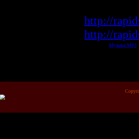
rapidshar
http://rapi
http://rapi
Категория:
Музыка МР3
|
Всего комментариев:
0
Copyr