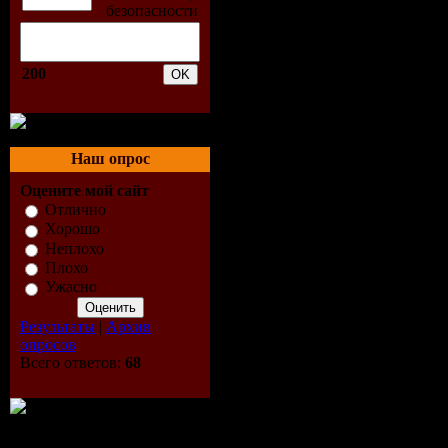
джеев план
момент бы
200
музыкальн
которого в
Наш опрос
Оцените мой сайт
музыканты
Отлично
Хорошо
мире.
Неплохо
Плохо
Ужасно
Критики со
Результаты
|
Архив
опросов
доказател
Всего ответов:
68
электронно