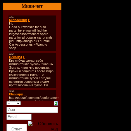
Label:
Ope
Мини-чат
Quality:
VB
Release Da
Playing T
Total Size:
Весной 20
Club Music
свет альбо
концу 200
основой пр