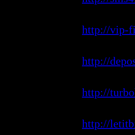
vip-file.c
http://vip
depositfil
http://depo
turbobit.n
http://turb
letitbit.net
http://leti