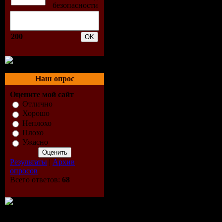
Tracks:
12
Total Time
200
Size:
~225
Наш опрос
Tracklist:
Оцените мой сайт
Отлично
01. Kimara
Хорошо
Неплохо
These Tim
Плохо
Ужасно
Vocal) (8:3
Результаты
|
Архив
опросов
02. Bliss Fe
Всего ответов:
68
Begin (Tom