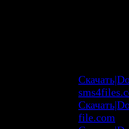
Presents Ur
Goodbye L
Alvarez Sc
Download 
Hours"
Скачать|D
sms4files.
Скачать|Do
file.com