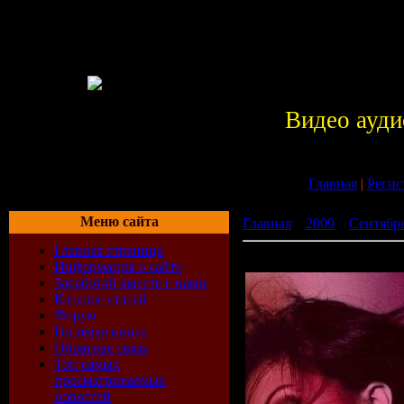
Видео ауди
Главная
|
Регис
Меню сайта
Главная
»
2009
»
Сентябр
Главная страница
Sweetest Hours
Информация о сайте
Заработай вместе с нами
Каталог статей
Форум
Гостевая книга
Обратная связь
Топ самых
просматриваемых
новостей