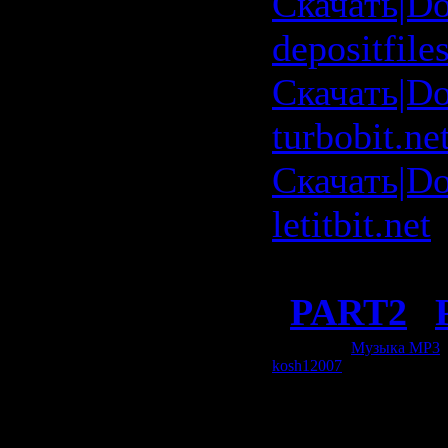
Скачать|D
depositfile
Скачать|D
turbobit.ne
Скачать|D
letitbit.net
Rapidshar
|
PART2
|
Категория:
Музыка МР3
|
kosh12007
| Рейтинг: 0.0/0
Всего комментариев:
0
Добавлять комментарии м
пол