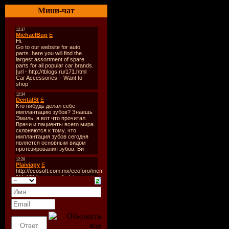
Sounds / N
Мини-чат
Cat.#:
KSD
Source:
W
Format:
U
Style:
Deep
House, Pro
House
Release Da
2009
Rip Date:
Quality:
3