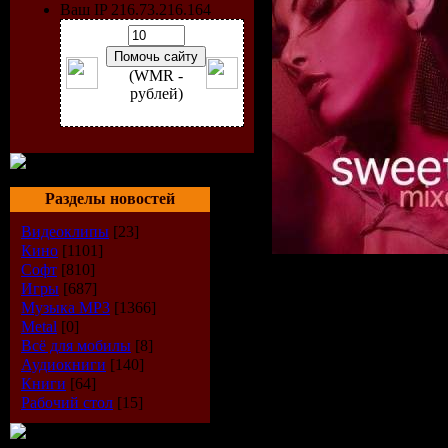
Ваш IP 216.73.216.164
(WMR -
рублей)
Разделы новостей
Видеоклипы
[23]
Кино
[1101]
Софт
[810]
Игры
[687]
Музыка МР3
[1366]
Artist:
VA
Metal
[0]
Всё для мобилы
[8]
Title:
Swee
Аудиокниги
[140]
Книги
[64]
Label:
King
Рабочий стол
[15]