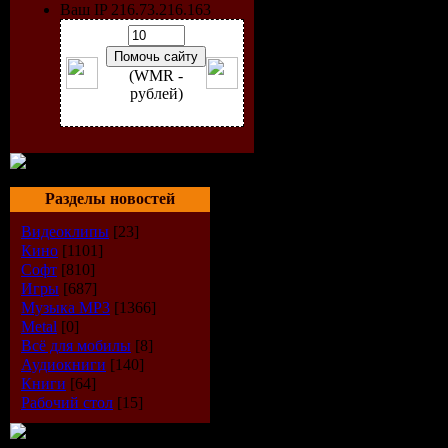
Ваш IP 216.73.216.163
(WMR -
рублей)
Разделы новостей
Видеоклипы
[23]
Кино
[1101]
Софт
[810]
Исполнит
Игры
[687]
Музыка МР3
[1366]
Альбом:
R
Metal
[0]
Всё для мобилы
[8]
Аудиокниги
[140]
Дата выпу
Книги
[64]
Рабочий стол
[15]
Стиль:
Tr