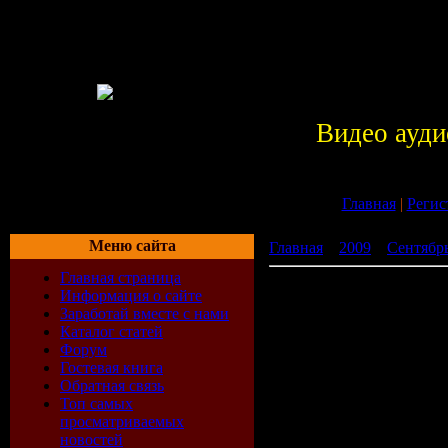
Видео ауди
Главная
|
Регис
Меню сайта
Главная
»
2009
»
Сентябр
Главная страница
Radio DJ FM TOP 20 Vol.2 
Информация о сайте
Заработай вместе с нами
Каталог статей
Форум
Гостевая книга
Обратная связь
Топ самых
просматриваемых
новостей