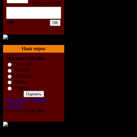
4. Dash Be
200
5. John Da
6. Bobina -
Наш опрос
Edit)
Оцените мой сайт
7. Richard
Отлично
Хорошо
Неплохо
8. Armin Va
Плохо
Ужасно
9. Menno D
Результаты
|
Архив
10. John O'
опросов
Всего ответов:
68
11. Dave Da
12. Riva f