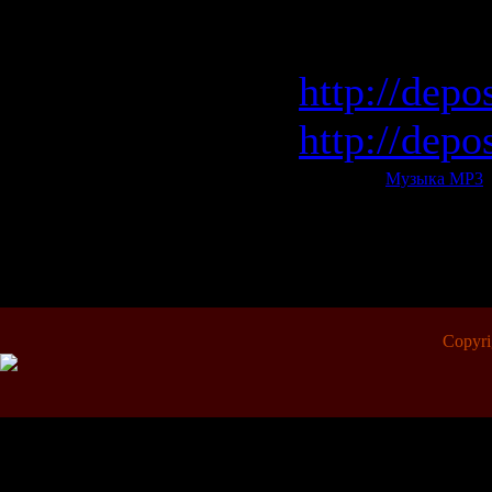
Depositfile
http://depo
http://depo
Категория:
Музыка МР3
|
Всего комментариев:
0
Copyr