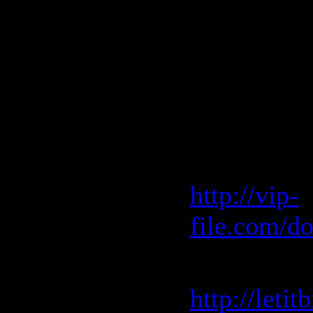
20. Deleriu
Gogh vs. T
Скачать "
(2009)"
Vip-File 
http://vip-
file.com/d
Letitbit 
http://leti