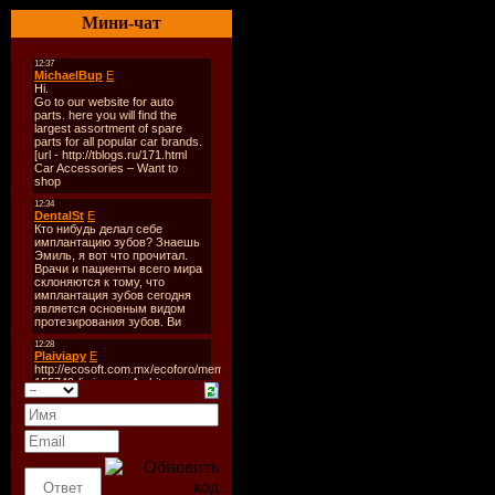
Количест
Мини-чат
Время зву
Размер:
1
Битрейт:
2
Tracklist:
----------
1. Phillip
2. ATB pre
3. Rank 1 
Mix)