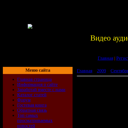
Видео ауди
Главная
|
Регис
Меню сайта
Главная
»
2009
»
Сентябр
Главная страница
Trance Maniacs Party: Tra
Информация о сайте
Заработай вместе с нами
Каталог статей
Форум
Гостевая книга
Обратная связь
Топ самых
просматриваемых
новостей