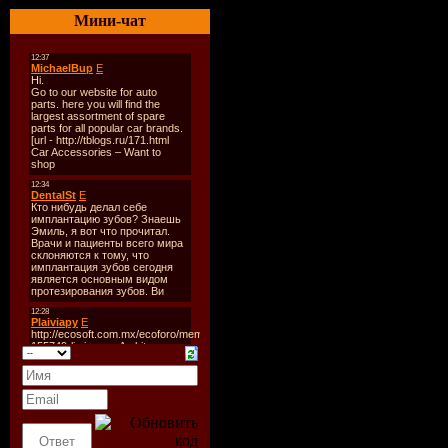
Стиль:
Tra
Мини-чат
Количеств
Время зву
Размер:
36
Битрейт:
3
Tracklist:
----------
CD 1:
01. Lange f
Mix)