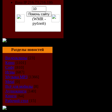
Ваш IP 216.73.216.186
(WMR -
рублей)
Разделы новостей
Видеоклипы
[23]
Кино
[1101]
Софт
[810]
Исполнит
Игры
[687]
Музыка МР3
[1366]
Альбом:
Tr
Metal
[0]
Всё для мобилы
[8]
Аудиокниги
[140]
(2009)
Книги
[64]
Рабочий стол
[15]
Дата выпу