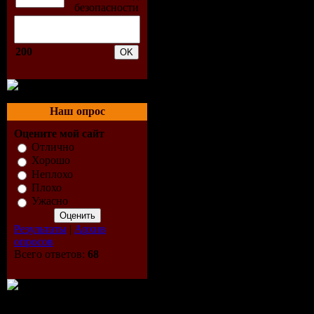
02. Elevati
03. Nick Th
200
04. Vast Vi
05. Lee Has
Наш опрос
06. Liquid 
Оцените мой сайт
Отлично
Хорошо
07. Sebasti
Неплохо
Плохо
Concept re
Ужасно
08. Sunquest
Результаты
|
Архив
опросов
Remix)
Всего ответов:
68
CD 2: