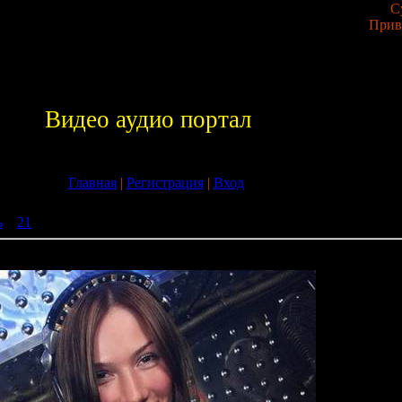
С
Прив
Видео аудио портал
Главная
|
Регистрация
|
Вход
ь
»
21
» Mixadance № 247 (25-07-2009)
009)