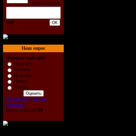
200
Наш опрос
Оцените мой сайт
Отлично
Хорошо
Неплохо
Плохо
Ужасно
Результаты
|
Архив
опросов
Всего ответов:
68