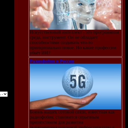
Искусственный интеллект - это программная
среда, инструмент. Он не обладает
способностями создавать что-то
принципиально новое. Но какие профессии
убьёт ИИ?
Радиофобия в России
Боязнь вышек сотовой связи, известная как
радиофобия, становится серьезным
препятствием для развития
телекоммуникационной инфраструктуры в