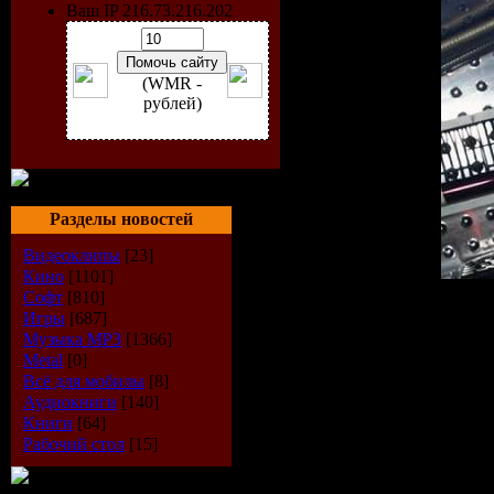
Ваш IP 216.73.216.202
(WMR -
рублей)
Разделы новостей
Видеоклипы
[23]
Кино
[1101]
Софт
[810]
Радиошоу:
MixaDance
Игры
[687]
Стиль:
Progressive House
Музыка МР3
[1366]
Дата:
25-07-2009
Metal
[0]
Качество:
256 kbps
Всё для мобилы
[8]
Размер:
107 MB
Аудиокниги
[140]
Книги
[64]
Треклист:
Рабочий стол
[15]
1. Chris Lake - In My Head
2. Incognet - You Know (In