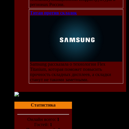
регионах России.
Титан против складок
Samsung рассказала о технологии Flex
Titanium, которая поможет повысить
прочность складных дисплеев, а складки
станут не такими заметными.
Статистика
Онлайн всего:
1
Гостей:
1