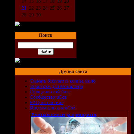
14
15
16
17
18
19
20
21
22
23
24
25
26
27
28
29
30
Поиск
Друзья сайта
Скачать бесплатно клипы, кино
Заработок для вебмастера
Официальный блог
Сообщество uCoz
FAQ по системе
Инструкции для uCoz
Учиться не всегда пригодится