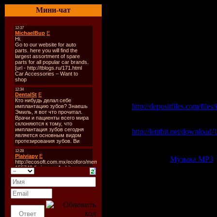
3. Honey Ryder - Rising U
Мини-чат
4. Dj Kiriloff - One Second 
5. Chris Frater & Ryan Ste
6. Sunday - Someday (Origi
7. Angel Freq - Nothing A
8. Lanui - Atomic Tangerin
9. Asle Bjorn - Drugged (S
10. Funkk Frikz - Sky
Скачать Mixadance № 24
Cкачать с depositfiles:
http://depositfiles.com/file
Cкачать с letitbit:
http://letitbit.net/download
Добавлена информация н
Категория:
Музыка МР3
|
Всего комментариев:
0
Добавлять ком