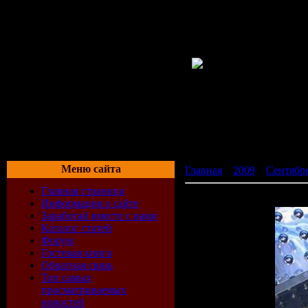
Меню сайта
Главная
»
2009
»
Сентябр
Главная страница
Mixadance № 247 (25-07-2
Информация о сайте
Заработай вместе с нами
Каталог статей
Форум
Гостевая книга
Обратная связь
Топ самых
просматриваемых
новостей