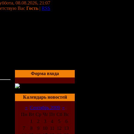
уббота, 08.08.2026, 21:07
етствую Вас
Гость
|
RSS
Форма входа
03:11
Календарь новостей
«
Сентябрь 2009
»
Пн
Вт
Ср
Чт
Пт
Сб
Вс
1
2
3
4
5
6
7
8
9
10
11
12
13