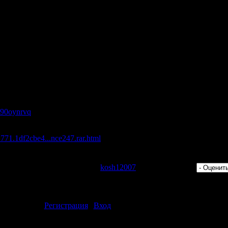
p (Bimbo Jones Remix)
(original mix)
nt - Follow Me (E Squire remix)
nal Spectacular mix)
t All (Paul Thomas & Myke Smith Remix)
e (Original Mix)
venstrup & Vendelboe remix)
7 (25-07-2009)
:
s/i90oynrvq
/1771.1df2cbe4...nce247.rar.html
а восcтановление 5%
 Просмотров: 352 | Добавил:
kosh12007
| Рейтинг: 0.0/0 |
ментарии могут только зарегистрированные пользователи.
[
Регистрация
|
Вход
]