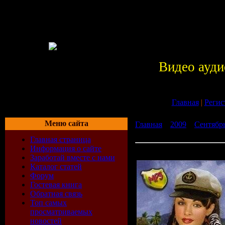
Видео ауди
Главная
|
Регис
Меню сайта
Главная
»
2009
»
Сентябр
морячка». 2009 год.
Главная страница
Информация о сайте
Сборник «Моя морячка». 
Заработай вместе с нами
Каталог статей
Форум
Гостевая книга
Обратная связь
Топ самых
просматриваемых
новостей