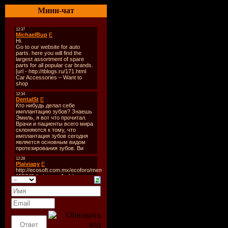
Размер RAR: 4
Мини-чат
Треклист:
1. Дилижанс -
2. Верка Сердю
3. В. Смердючк
4. Балаган Лим
пье
5. Надежда Ба
Ян
6. Олег Аляби
7. Diuzhans - R
Hlopci Koney
8. Zolotoe Kol