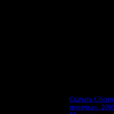
(Часть 8)
148. Че Те Над
у кoмopi грошi
149. Михаил К
пьем...
150. Поручик 
Пиво с раками
Скачать cбор
морячка».
Скачать одним
максимальной 
Скачать Сборн
морячка». 2009 