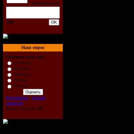
9. Валерий Шу
водки
10. Елена Воро
200
мама, не могу
11. Поручик Рж
раками
Наш опрос
12. Олег Ай - 
Оцените мой сайт
Отлично
второй
Хорошо
13. Олег Гаври
Неплохо
Плохо
14. Виктор Дав
Ужасно
опять частушк
Результаты
|
Архив
15. Беломорка
опросов
Всего ответов:
68
(Часть 9)
16. Мафик - Я
17. Dilizhans 