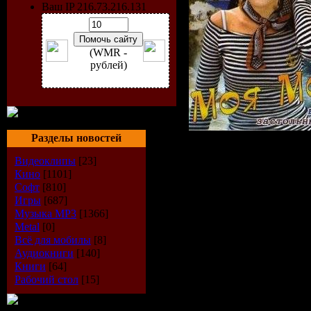
Ваш IP 216.73.216.131
(WMR -
рублей)
Разделы новостей
Альбом:
«Моя 
Видеоклипы
[23]
Исполнитель:
Кино
[1101]
Софт
[810]
Жанр: Pop.
Игры
[687]
Год выпуска: 
Музыка МР3
[1366]
Metal
[0]
Формат: MP3 4
Всё для мобилы
[8]
Аудиокниги
[140]
Битрейт: 128 k
Книги
[64]
Кол-во композ
Рабочий стол
[15]
композиций