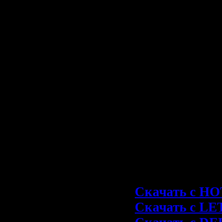
20. Isn't It Eas
21. Malaika 2:
22. It's Nice T
23. Christmas 
24. Mot Okant 
25. She Will L
26. Let It Be M
27. Tanda Pa V
28. Holiday Fo
29. Speleman 3
30. Speedy Con
Скачать с H
Скачать с LE