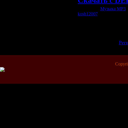
Скачать с D
Категория:
Музыка МР3
|
kosh12007
| Рейтинг: 0.0/0
Всего комментариев:
0
Добавлять ко
зарегистрир
[
Рег
Copyr