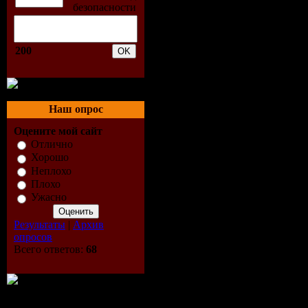
Агнеты Фэльтс
Ульвеуса), 17, 
200
Бьёрном Ульве
автором текст
(перепета на 
Наш опрос
"Min egen stad"
Оцените мой сайт
No Time - Бьёр
Отлично
Хорошо
Неплохо
треклист:
Плохо
Ужасно
01. Kana Kapil
Результаты
|
Архив
02. Tribute to 
опросов
03. Bird Dog 1
Всего ответов:
68
04. If You Nee
05. Farmer Joh