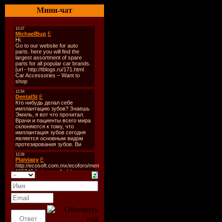
Формат/Качес
Мини-чат
kbs
Размер:
106.7
Залито:
HOTFILE,LET
Hep Stars - шв
примечательна
клавишником, 
лет покорила в
Андерссон, ко
начинал свой т
Stars. На этом
музыку к трека
Бенни исполнял