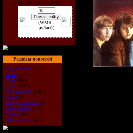
Ваш IP 216.73.216.10
(WMR -
рублей)
Разделы новостей
Видеоклипы
[23]
Исполнитель:
Кино
[1101]
Софт
[810]
Страна:
Swed
Игры
[687]
Музыка МР3
[1366]
Альбом:
Hep S
Metal
[0]
Стиль:
Rock'n'
Всё для мобилы
[8]
Аудиокниги
[140]
Год выхода:
1
Книги
[64]
Рабочий стол
[15]
Треки:
30
Время звучан