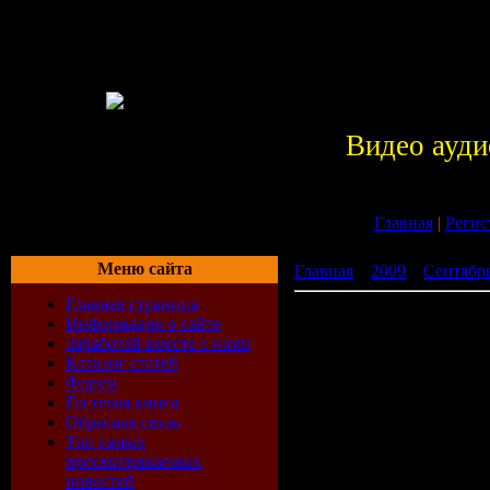
Видео ауди
Главная
|
Регис
Меню сайта
Главная
»
2009
»
Сентябр
Главная страница
Sound Of Fun - FFF Compil
Информация о сайте
Заработай вместе с нами
Каталог статей
Форум
Гостевая книга
Обратная связь
Топ самых
просматриваемых
новостей