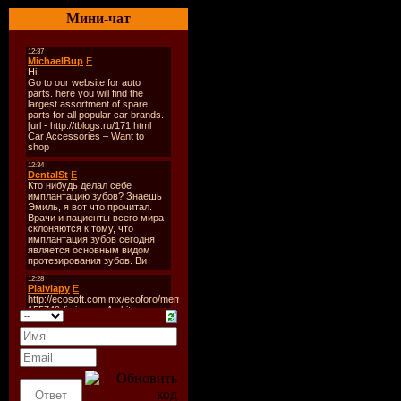
Количест
Мини-чат
Время зву
Размер:
8
Битрейт:
V
Tracklist:
----------
01. The De
Remix)
02. Dennis 
03. Michel