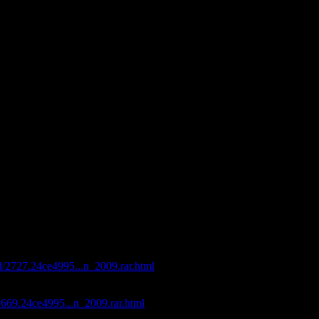
t - Think Twice (Hernia Schwarz Remix)
a Della Notte (Original Mix)
 - La Momposina La Mezcla (Original Mix)
ings
n
am Edwards Rethink)
 in The House
eality Check (Vincenzo Remix)
B 21 (Original Mix)
t (Tube & Berger Remix)
Penetrator
ination Nagano (Jerome Sydenham's Shinkansen Mix)
 FFF Compilation (2009)"
с максимальной скоростью:
ad/2727.24ce4995...n_2009.rar.html
d/2669.24ce4995...n_2009.rar.html