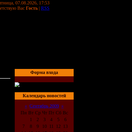
тница, 07.08.2026, 17:53
етствую Вас
Гость
|
RSS
Форма входа
03:16
Календарь новостей
«
Сентябрь 2009
»
Пн
Вт
Ср
Чт
Пт
Сб
Вс
1
2
3
4
5
6
7
8
9
10
11
12
13