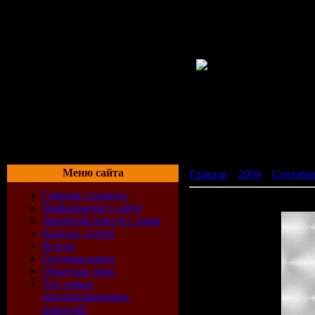
Меню сайта
Главная
»
2009
»
Сентябр
Главная страница
Sound Of Fun - FFF Compil
Информация о сайте
Заработай вместе с нами
Каталог статей
Форум
Гостевая книга
Обратная связь
Топ самых
просматриваемых
новостей