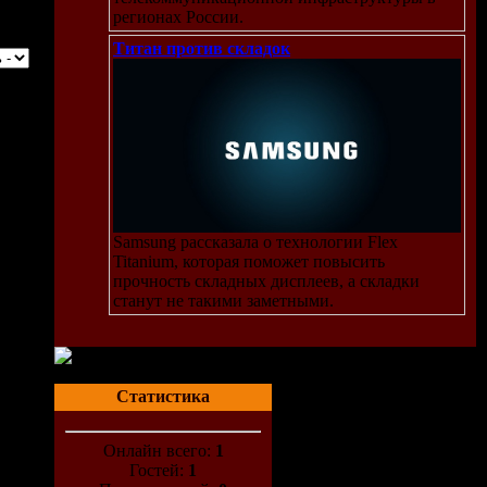
регионах России.
Титан против складок
Samsung рассказала о технологии Flex
Titanium, которая поможет повысить
прочность складных дисплеев, а складки
станут не такими заметными.
Статистика
Онлайн всего:
1
Гостей:
1