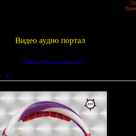
Пя
Прив
Видео аудио портал
Главная
|
Регистрация
|
Вход
ь
»
21
» Sound Of Fun - FFF Compilation (2009)
ation (2009)