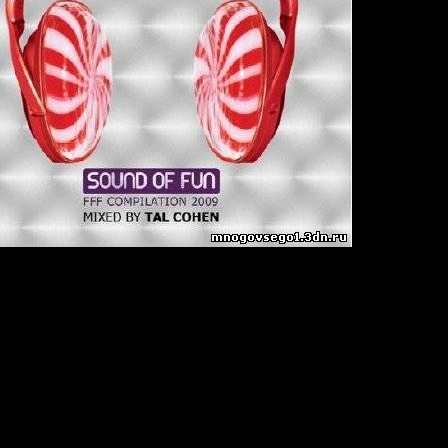
FFF Compilation
09
:
01 mix + Cue
Joint-Stereo