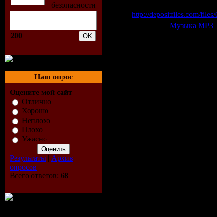
Depositfiles:
http://depositfiles.com/file
Категория:
Музыка МР3
|
200
Всего комментариев:
0
Добавлять ком
Наш опрос
Оцените мой сайт
Отлично
Хорошо
Неплохо
Плохо
Ужасно
Результаты
|
Архив
опросов
Всего ответов:
68