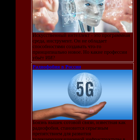
Искусственный интеллект - это программная
среда, инструмент. Он не обладает
способностями создавать что-то
принципиально новое. Но какие профессии
убьёт ИИ?
Радиофобия в России
Боязнь вышек сотовой связи, известная как
радиофобия, становится серьезным
препятствием для развития
телекоммуникационной инфраструктуры в