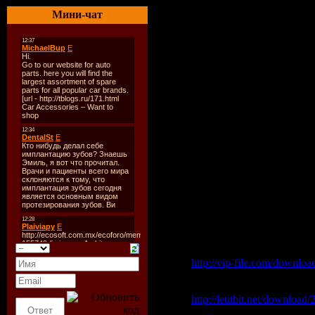
----------
Мини-чат
01. The Detroit Experimen
02. Dennis Ferrer - Sinfoni
03. Michel Cleis feat Toto
04. John Lagora - Black W
05. Albert Senzi - Confusio
06. Sebo K - Diva
07. Pony Balls - Karpo (S
08. Shades of Gray - Moog
09. Audio Soul Project - R
10. Phonique - Tool Time
11. Layo & Bushwaka! - L 
12. Lambda - Hold On Tigh
13. Sucktion Drive - Pussy 
14. Helge Kuhl - Evolution
15. Nagano Kitchen - Dest
Скачать "Sound Of Fun -
Vip-File Одним файлом
http://vip-file.com/downlo
Letitbit Одним файлом:
http://letitbit.net/downloa