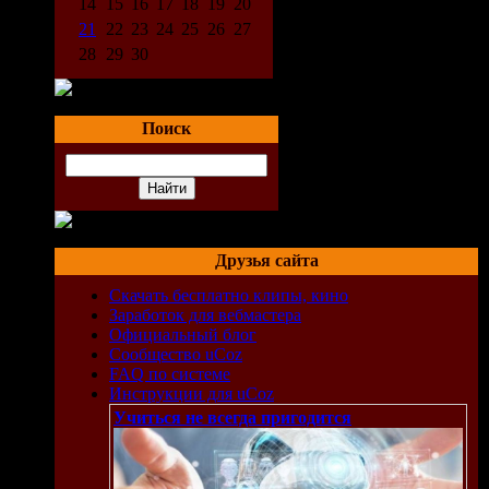
14
15
16
17
18
19
20
21
22
23
24
25
26
27
28
29
30
Поиск
Друзья сайта
Скачать бесплатно клипы, кино
Заработок для вебмастера
Официальный блог
Сообщество uCoz
FAQ по системе
Инструкции для uCoz
Учиться не всегда пригодится