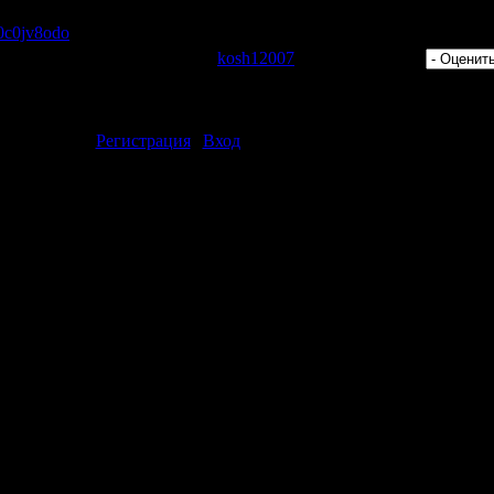
s/0c0jv8odo
 Просмотров: 315 | Добавил:
kosh12007
| Рейтинг: 0.0/0 |
ментарии могут только зарегистрированные пользователи.
[
Регистрация
|
Вход
]