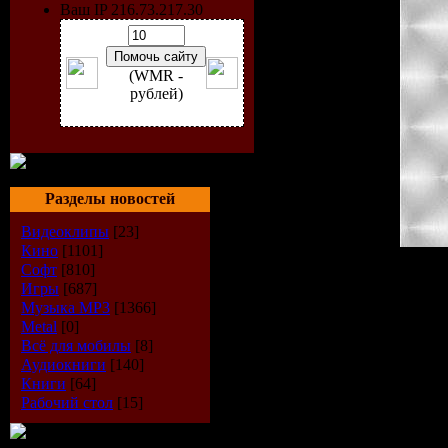
Ваш IP 216.73.217.30
(WMR -
рублей)
Разделы новостей
Видеоклипы
[23]
Кино
[1101]
Софт
[810]
Исполнитель:
VA
Игры
[687]
Альбом:
Sound Of Fun - 
Музыка МР3
[1366]
Дата выпуска:
31-08-20
Стиль:
Club-House
Metal
[0]
Количество композиций
Всё для мобилы
[8]
Время звучания:
80 min
Аудиокниги
[140]
Размер:
86 Mb
Книги
[64]
Битрейт:
VBR / 44.1kHz/ 
Рабочий стол
[15]
Tracklist: