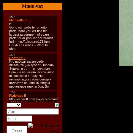
Мини-чат
Artist:
Parov Stelar
Album:
Coco
Label:
Etage Noir Recordi
Genre:
Electronic / Nu Jaz
Release Date:
14.09.2009
Quality:
CBR 320 kbps / 44
Format:
mp3
Play Time:
100:39 min
Size:
231,02 MB
Tracklist: