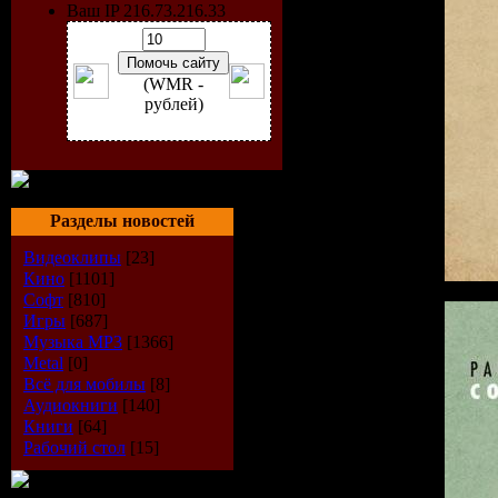
Ваш IP 216.73.216.33
(WMR -
рублей)
Разделы новостей
Видеоклипы
[23]
Кино
[1101]
Софт
[810]
Игры
[687]
Музыка МР3
[1366]
Metal
[0]
Всё для мобилы
[8]
Аудиокниги
[140]
Книги
[64]
Рабочий стол
[15]