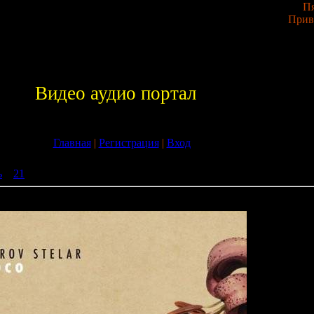
Пя
Прив
Видео аудио портал
Главная
|
Регистрация
|
Вход
ь
»
21
» Parov Stelar - Coco (2CD) (2009)
(2009)