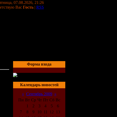
тница, 07.08.2026, 21:26
етствую Вас
Гость
|
RSS
Форма входа
03:18
Календарь новостей
«
Сентябрь 2009
»
Пн
Вт
Ср
Чт
Пт
Сб
Вс
1
2
3
4
5
6
7
8
9
10
11
12
13