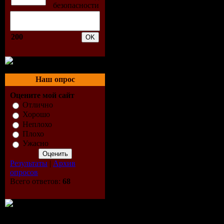
Part 1:
01. Coco (feat. Lilja Bloom
02. Hurt [03:00]
03. For Rose [03:09]
200
04. True Romance (feat. Li
05. Distance (feat. Lylith) [
06. Wake Up Sister [02:54]
07. Let's Roll (feat. Blaktro
08. Sunny Bunny Blues (fea
Наш опрос
09. Dandy (feat. Yola B.) [
Оцените мой сайт
10. Your Man [03:14]
11. Promises (feat. Klaus H
Отлично
12. Letoile (feat. Max the S
Хорошо
13. You And Me (feat. Lilj
Неплохо
Плохо
Part 2:
Ужасно
01. The Mojo Radio Gang (
02. Ragtime Cat (feat. Lilj
Результаты
|
Архив
03. Silent Snow (Original V
опросов
04. Libella Swing [04:03]
Всего ответов:
68
05. Catgroove [03:56]
06. Matilda [03:21]
07. The Flame [05:31]
08. Fleur De Lille [05:15]
09. Hotel Axos [05:33]