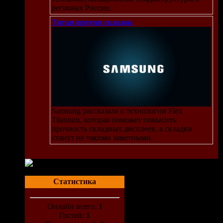
регионах России.
Титан против складок
Samsung рассказала о технологии Flex
Titanium, которая поможет повысить
прочность складных дисплеев, а складки
станут не такими заметными.
Статистика
Онлайн всего:
1
Гостей:
1