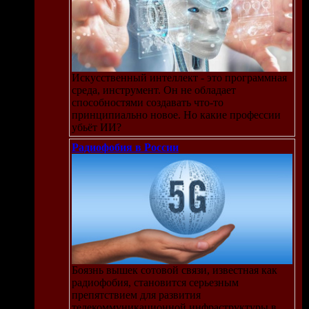
Искусственный интеллект - это программная
среда, инструмент. Он не обладает
способностями создавать что-то
принципиально новое. Но какие профессии
убьёт ИИ?
Радиофобия в России
Боязнь вышек сотовой связи, известная как
радиофобия, становится серьезным
препятствием для развития
телекоммуникационной инфраструктуры в