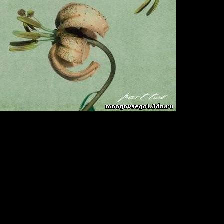
ngs
z / Breakbeat
100 hz / Joint Stereo