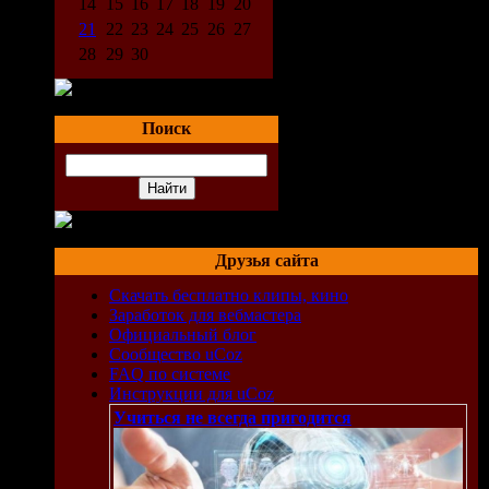
14
15
16
17
18
19
20
21
22
23
24
25
26
27
28
29
30
Поиск
Друзья сайта
Скачать бесплатно клипы, кино
Заработок для вебмастера
Официальный блог
Сообщество uCoz
FAQ по системе
Инструкции для uCoz
Учиться не всегда пригодится