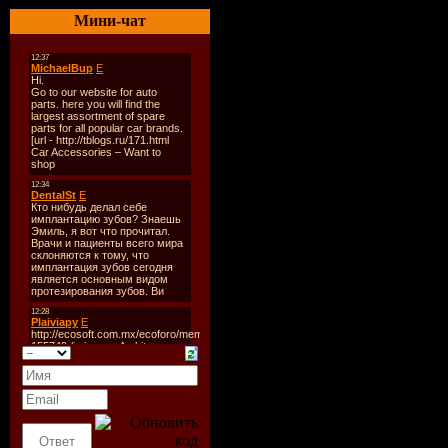
Общий ра
Мини-чат
1,3 GB
TrackList
:
Alex Gaudi
FG (Radio
(2009.08.2
Alex Gaud
Destinatio
(2009.08.2