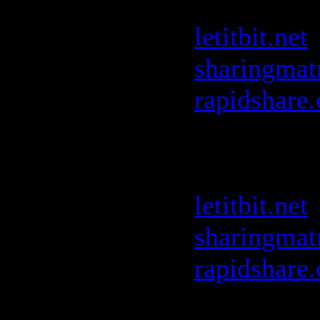
Bob Sincl
letitbit.net
sharingmat
rapidshare
D.O.N.S. -
Mix
:
letitbit.net
sharingmat
rapidshare
David Mora