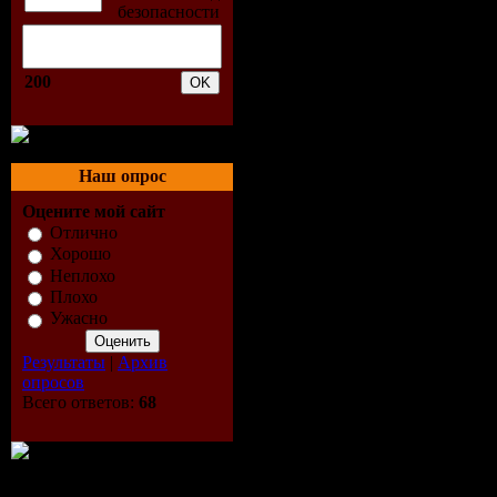
Benny Bena
FG (Radio
200
(2009.08.2
Bob Sincla
Наш опрос
(Radio FG)
Оцените мой сайт
Отлично
(2009.08.2
Хорошо
Неплохо
Bob Sincla
Плохо
Ужасно
Sinclar Sh
Результаты
|
Архив
опросов
(2009.08.3
Всего ответов:
68
D.O.N.S. -