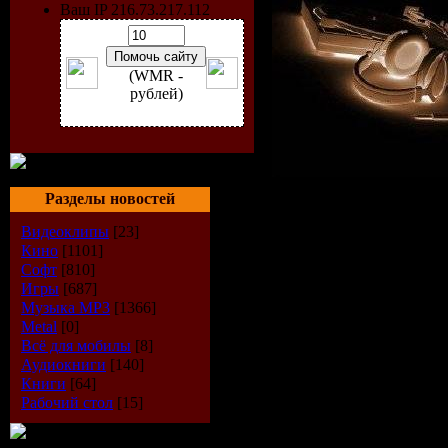
Ваш IP 216.73.217.112
(WMR -
рублей)
Разделы новостей
Радиошоу
Видеоклипы
[23]
Radioshow
Кино
[1101]
Софт
[810]
Игры
[687]
Pack
Музыка МР3
[1366]
Metal
[0]
Стиль
: Ho
Всё для мобилы
[8]
Аудиокниги
[140]
Дата
: 24/
Книги
[64]
Рабочий стол
[15]
Качество
: