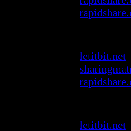
rapidshare
Niki Beluc
FG
:
letitbit.net
sharingmat
rapidshare
Pacha Ibiz
FG
:
letitbit.net