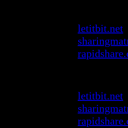
Kaskade -
Night Out
letitbit.net
sharingmat
rapidshare
Mark Knig
Toolroom 
letitbit.net
sharingmat
rapidshare