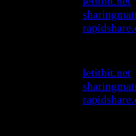
letitbit.net
sharingmat
rapidshare
Alex Gaud
Destinati
letitbit.net
sharingmat
rapidshare
Benny Bena
FG
: