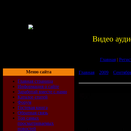
Видео ауди
Главная
|
Регис
Меню сайта
Главная
»
2009
»
Сентябр
Pack (24/30-08-2009)
Главная страница
Информация о сайте
Radioshow House Pack (24
Заработай вместе с нами
Каталог статей
Форум
Гостевая книга
Обратная связь
Топ самых
просматриваемых
новостей