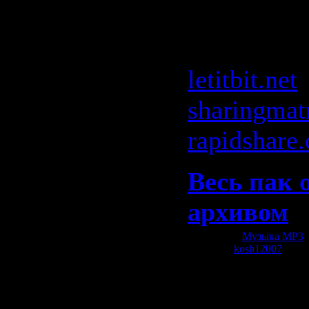
Ultra Nate
:
letitbit.net
sharingmat
rapidshare
Весь пак 
архивом
Категория:
Музыка МР3
|
Добавил:
kosh12007
| Рей
Всего комментариев:
0
Добавлять коммент
зарегистрированн