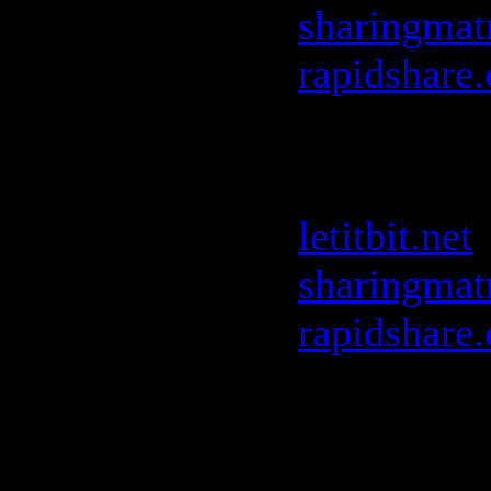
sharingmat
rapidshare
Robbie Riv
Sessions
:
letitbit.net
sharingmat
rapidshare
Roger Sanc
Release Yo