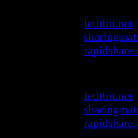
Mix
:
letitbit.net
sharingmat
rapidshare
David Vend
Cosa Nost
letitbit.net
sharingmat
rapidshare