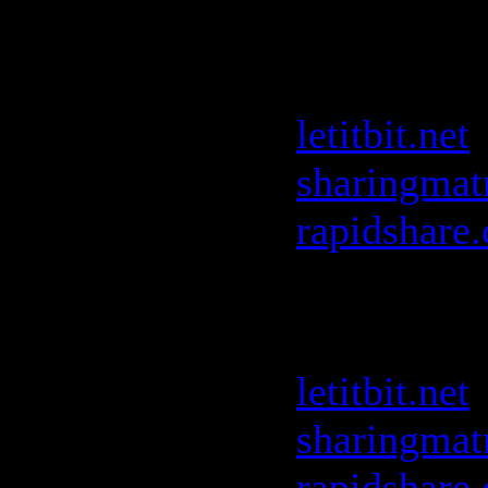
Mauro Pico
Clubbin
:
letitbit.net
sharingmat
rapidshare
Milk and S
The Mix
:
letitbit.net
sharingmat
rapidshare