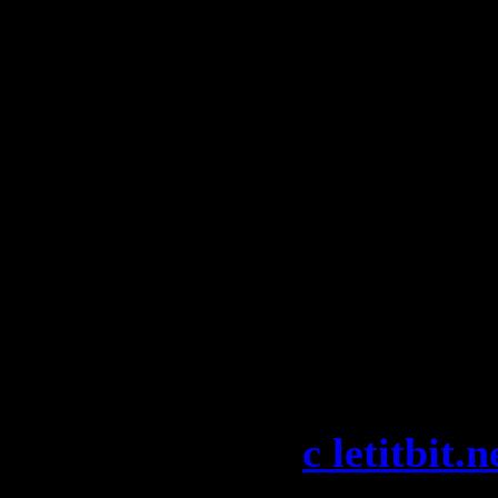
19. Mac Z
Nima Nas 
Away
20. Editors
(Tisto Rem
Скачать "T
Club Life 
2009)":
c letitbit.n