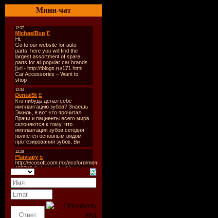
Качество
:
Мини-чат
Размер
: ~
Формат ш
еженедель
TrackList
:
Hour 1
01. Morgan
Fight For 
Remix)