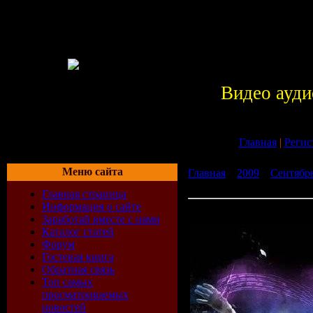
Видео ауди
Главная
|
Регис
Меню сайта
Главная
»
2009
»
Сентябр
128 (11-09-2009)
Главная страница
Информация о сайте
Tiesto - Club Life 128 (11-
Заработай вместе с нами
Каталог статей
Форум
Гостевая книга
Обратная связь
Топ самых
просматриваемых
новостей