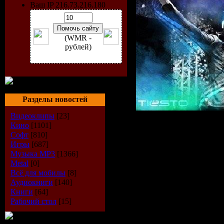
Ваш IP 216.73.216.180
(WMR -
рублей)
Разделы новостей
Видеоклипы
[23]
Исполнит
Кино
[1101]
Софт
[810]
Игры
[687]
Радиошоу
Музыка МР3
[1366]
Metal
[0]
Стиль
: Tr
Всё для мобилы
[8]
Аудиокниги
[140]
Дата
: 11-
Книги
[64]
Рабочий стол
[15]
Радио
: Ra