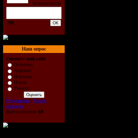
02. Exampl
The Sun C
200
(Moam Re
03. Robert
Наш опрос
feat. Zdenk
Оцените мой сайт
Отлично
You (Club 
Хорошо
Неплохо
04. Tiesto
Плохо
Ужасно
Sound Syst
Результаты
|
Архив
опросов
Be Here (E
Всего ответов:
68
Mix)