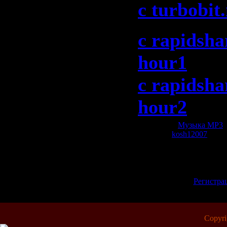
c turbobit.
c rapidsha
hour1
c rapidsha
hour2
Категория:
Музыка МР3
|
Добавил:
kosh12007
| Рей
Всего комментариев:
0
Добавлять коммент
зарегистрированн
[
Регистра
Copyr