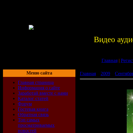
Видео ауди
Главная
|
Регис
Меню сайта
Главная
»
2009
»
Сентябр
Главная страница
Группа Ария Империя зве
Информация о сайте
Заработай вместе с нами
Каталог статей
Форум
Гостевая книга
Обратная связь
Топ самых
просматриваемых
новостей