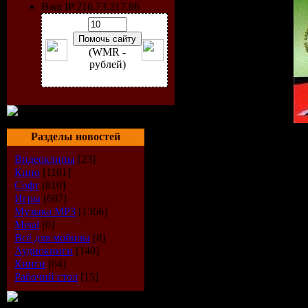
Ваш IP 216.73.217.86
(WMR -
рублей)
Разделы новостей
Полная дис
Видеоклипы
[23]
Кино
[1101]
Софт
[810]
Альбом:
Имп
Игры
[687]
Музыка МР3
[1366]
Исполнител
Metal
[0]
Всё для мобилы
[8]
Жанр:
Rock
Аудиокниги
[140]
Книги
[64]
Год выпуска
Рабочий стол
[15]
Формат:
MP3