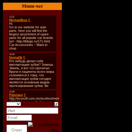
Битрейт:
16
Мини-чат
Кол-во ком
Размер RAR
Дискографи
1985 год – 
1986 год – С
1987 год – Г
1989 год – И
1991 год – К
1995 год – Н
1998 год – Г