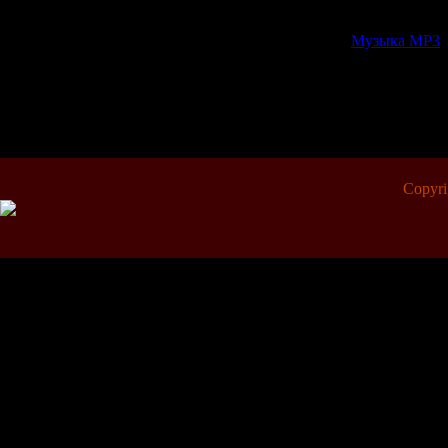
http://rapids
Категория:
Музыка МР3
|
Всего комментариев:
0
Добавлять ко
Copyr