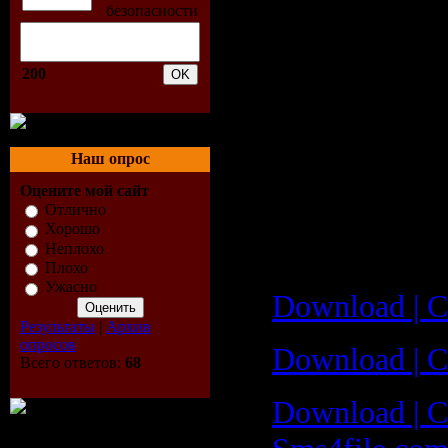
1999 год – 2
2001 год – 
200
2002 год – 
2003 год – 
2006 год – 
Наш опрос
Оцените мой сайт
2007 год – П
Отлично
Хорошо
Cкачать Гру
Неплохо
Плохо
Ужасно
Download | С
Результаты
|
Архив
опросов
Download | С
Всего ответов:
68
Download | 