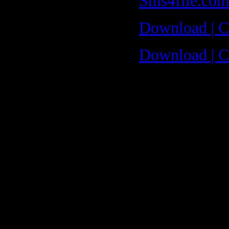
Sms4file.co
Download | С
Download | С
Rapidshare.
http://rapids
http://rapids
http://rapids
http://rapids
http://rapids
http://rapids
http://rapids