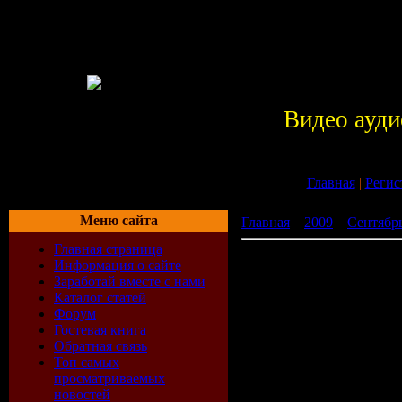
Видео ауди
Главная
|
Регис
Меню сайта
Главная
»
2009
»
Сентябр
Главная страница
Imprezka Same Hity 2009 v
Информация о сайте
Заработай вместе с нами
Каталог статей
Форум
Гостевая книга
Обратная связь
Топ самых
просматриваемых
новостей