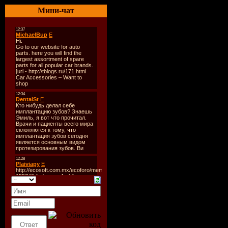
Количест
Мини-чат
Время зву
Размер:
2
Битрейт:
V
Tracklist:
----------
CD 1:
1. Agnes -
2. Pitbull
3. Cascada