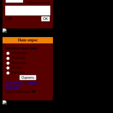
4. Tinchy 
200
5. R.I.O. -
6. Inna - L
Наш опрос
7. Qwote f
Оцените мой сайт
8. Akcent 
Отлично
Хорошо
Неплохо
9. Stachurs
Плохо
Ужасно
10. Alcaza
Результаты
|
Архив
11. Part Si
опросов
Всего ответов:
68
12. Kate R
13. Schille