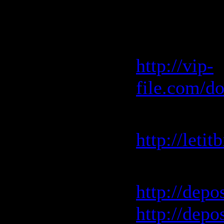
Скачать "
Vip-File 
http://vip-
file.com/d
Letitbit 
http://leti
Depositfile
http://depo
http://depo