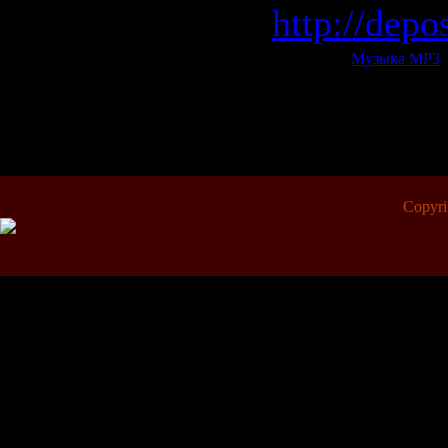
http://depo
Категория:
Музыка МР3
|
Всего комментариев:
0
Copyr