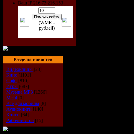
Ваш IP 216.73.216.153
(WMR -
рублей)
Разделы новостей
Видеоклипы
[23]
Кино
[1101]
Софт
[810]
Исполнит
Игры
[687]
Музыка МР3
[1366]
Альбом:
I
Metal
[0]
Всё для мобилы
[8]
Аудиокниги
[140]
Дата выпу
Книги
[64]
Рабочий стол
[15]
Стиль:
Da