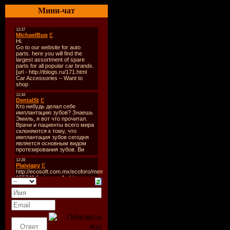
Klockor
Мини-чат
Стиль:
fol
Год выход
Треки:
11
Формат:
m
kbs
Размер:
47
Время зву
Залито
LETITBIT