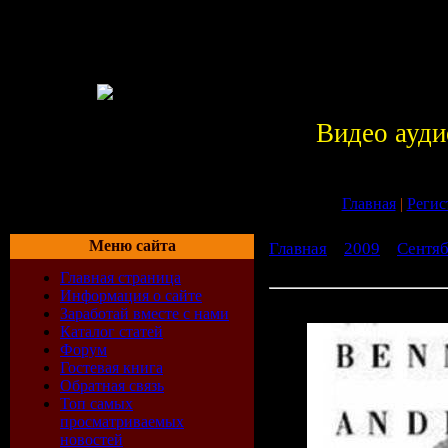
Видео ауди
Главная
|
Регис
Меню сайта
Главная
»
2009
»
Сентя
Klinga Mina Klockor (1
Главная страница
Информация о сайте
Benny Andersson - Klinga 
Заработай вместе с нами
Каталог статей
Форум
Гостевая книга
Обратная связь
Топ самых
просматриваемых
новостей