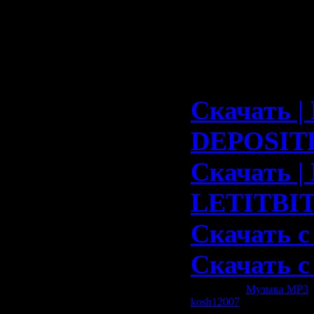
ANDERSS
обратится
фолклору.
Скачать |
DEPOSIT
Скачать |
LETITBI
Скачать с
Скачать 
Категория:
Музыка МР3
|
kosh12007
| Рейтинг: 0.0/0