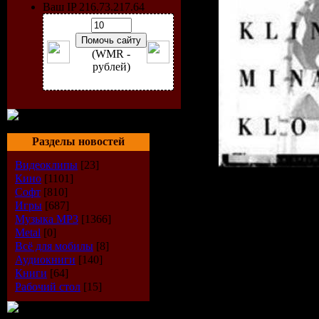
Ваш IP 216.73.217.64
(WMR -
рублей)
Разделы новостей
Видеоклипы
[23]
Кино
[1101]
Исполнит
Софт
[810]
Игры
[687]
Andersson
Музыка МР3
[1366]
Metal
[0]
Всё для мобилы
[8]
Страна:
S
Аудиокниги
[140]
Книги
[64]
Альбом:
K
Рабочий стол
[15]