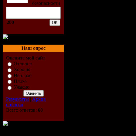
треклист:
на шведск
200
01. Inledni
02. Lottis 
Наш опрос
03. Fydelse
Оцените мой сайт
Отлично
Mona 2:22
Хорошо
Неплохо
04. Om Min
Плохо
Ужасно
05. Efter R
Результаты
|
Архив
опросов
06. Ludvig
Всего ответов:
68
1:50