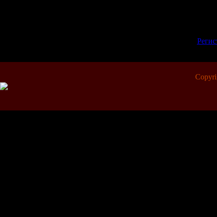
Всего комментариев:
0
Добавлять комментарии м
пол
[
Регис
Copyr