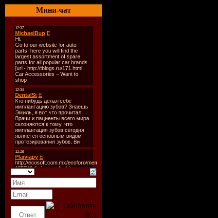
Divino Su
Мини-чат
Лейбл:
Fie
Жанр:
Fun
Vocal Hous
Дата рели
2009
Количеств
Формат:
m
Качество:
Время зву