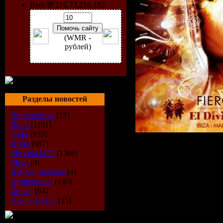
Ваш IP 216.73.216.182
(WMR -
рублей)
Разделы новостей
Видеоклипы
[23]
Кино
[1101]
Софт
[810]
Игры
[687]
Музыка МР3
[1366]
Исполнит
Metal
[0]
Всё для мобилы
[8]
Название 
Аудиокниги
[140]
Книги
[64]
Рабочий стол
[15]
Angel Prese