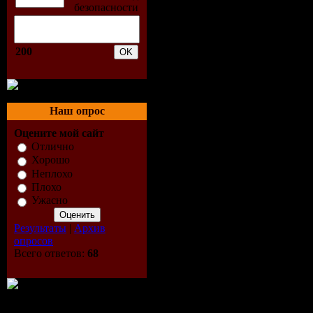
min
Размер фа
200
Треклист:
Наш опрос
01. Heathe
Оцените мой сайт
Washes Ov
Отлично
Хорошо
(Wamdue 0
Неплохо
Плохо
Ужасно
02. Bassmo
Результаты
|
Архив
Antigone -
опросов
Всего ответов:
68
Together (
03. Wamdue