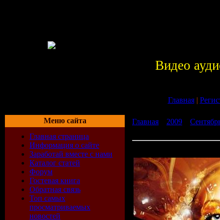
Видео ауди
Главная
|
Регис
Меню сайта
Главная
»
2009
»
Сентябр
Divino Summer (2009)
Главная страница
Информация о сайте
Fierce Angel Presents: El 
Заработай вместе с нами
Каталог статей
Форум
Гостевая книга
Обратная связь
Топ самых
просматриваемых
новостей