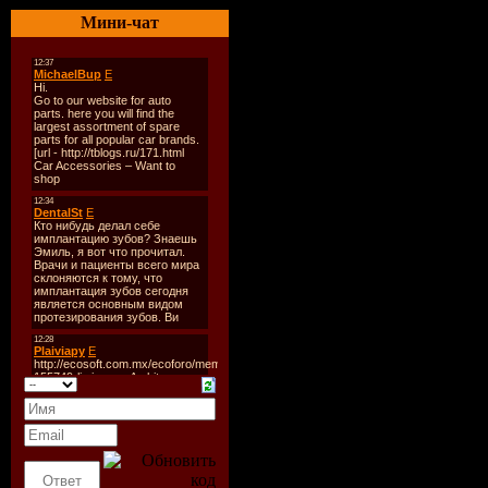
Мини-чат
Время зву
Размер:
8
Битрейт:
V
Tracklist:
----------
1. Alex As
(Bigroom 
2. Andrey 
Relanium r