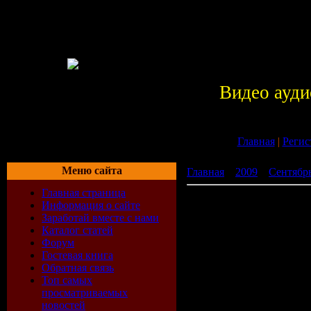
Видео ауди
Главная
|
Регис
Меню сайта
Главная
»
2009
»
Сентябр
Главная страница
Electro Compilation (02.08
Информация о сайте
Заработай вместе с нами
Каталог статей
Форум
Гостевая книга
Обратная связь
Топ самых
просматриваемых
новостей