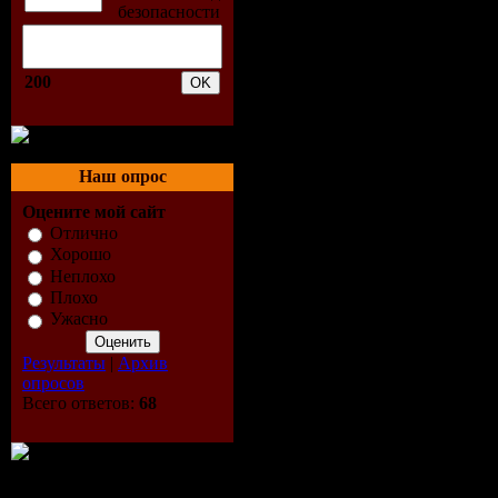
3. Birdy N
Remix)
200
4. Britney
5. Your To
Наш опрос
6. Cony Fo
Оцените мой сайт
Отлично
7. D'azoo A
Хорошо
Неплохо
Плохо
Mix )
Ужасно
8. D'azoo 
Результаты
|
Архив
опросов
9. Dada Li
Всего ответов:
68
Remix)