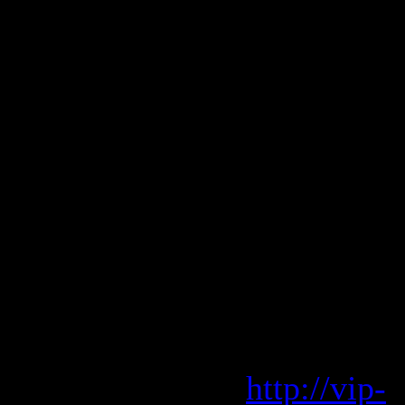
Extended 
64. Stereo 
65. Van Dah
66. C?N¬?a
Natasha Ba
67. eaa?¬?
68. iN?a e
Скачать "E
Vip-File 
http://vip-