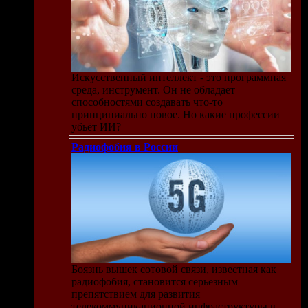
Искусственный интеллект - это программная
среда, инструмент. Он не обладает
способностями создавать что-то
принципиально новое. Но какие профессии
убьёт ИИ?
Радиофобия в России
Боязнь вышек сотовой связи, известная как
радиофобия, становится серьезным
препятствием для развития
телекоммуникационной инфраструктуры в