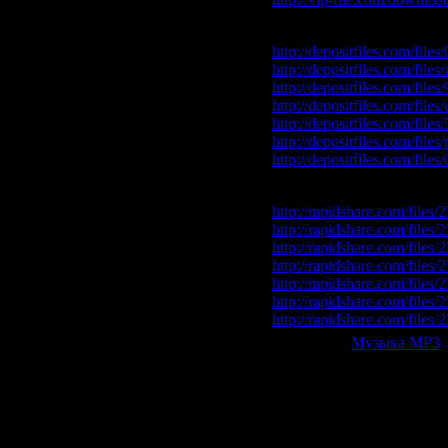
Depositfiles.com
http://depositfiles.com/file
http://depositfiles.com/file
http://depositfiles.com/file
http://depositfiles.com/file
http://depositfiles.com/fil
http://depositfiles.com/file
http://depositfiles.com/file
Rapidshare.com
http://rapidshare.com/files
http://rapidshare.com/files
http://rapidshare.com/files
http://rapidshare.com/files
http://rapidshare.com/files
http://rapidshare.com/files
http://rapidshare.com/files
Категория:
Музыка МР3
|
Всего комментариев:
0
Добавлять ком