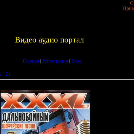
С
Прив
Видео аудио портал
Главная
|
Регистрация
|
Вход
ь
»
21
» XXXL Дальнобойный (2009)
09)