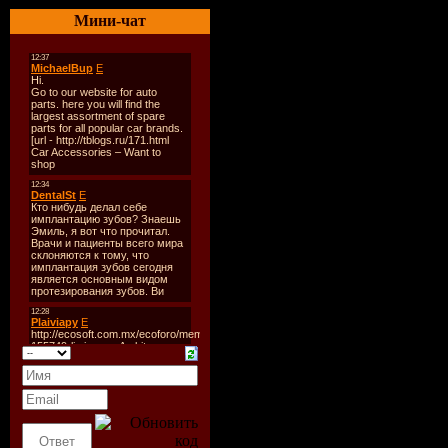
10. А. Новиков - Нищий
Мини-чат
11. Виталь - Дорога Безо
12. И. Южный - Таежный
13. Т. Южный - Исповедь
14. В. Лисицын - Стая Б
15. К. Галицына - Кепари
16. А. Маршал - Города. 
17. И. Кабаргин - Фонар
18. В. Нежный - Дальноб
19. Жека - Капитал
20. В. Ашуров - Виолетта
21. О. Пахомов - Водила-
22. В. Лисицын - По Росс
23. Жига - Волюшка
24. Ванинский Порт - Ст
25. С. Волоколамский - 
26. В. Волин И К. Голицы
27. Г. Заречный - Девушк
28. И. Круг - Зеленая Ше
29. Воровайки - Столовк
30. Таис - Маршрутка
31. Чиж & С. Трофимов 
32. Е. Амирамов - Дом Н
33. Г. Тимофеев - Муму
34. Жека - Скоро Скоро