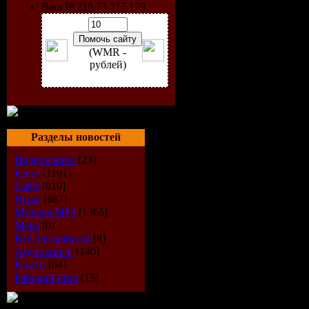
Ваш IP 216.73.217.179
(WMR -
рублей)
Год выпуска:
2009
Количество треков:
100
Разделы новостей
Время звучания:
6:13:34
Видеоклипы
[23]
Формат|Качество:
МP3|2
Размер файла:
684 Mb
Кино
[1101]
Софт
[810]
Треклист:
Игры
[687]
01. Воровайки - Тюльпа
Музыка МР3
[1366]
02. Лесоповал - Был Пац
Metal
[0]
03. В. Медяник - Дорога
Всё для мобилы
[8]
04. И. Круг - Остров Лю
Аудиокниги
[140]
05. Г. Заречный - Инспек
Книги
[64]
06. С. Перелыгин - Дава
Рабочий стол
[15]
07. И. Муравский - На А
08. Б. Драгилев - В Рейсе
09. Беломорканал - Пила