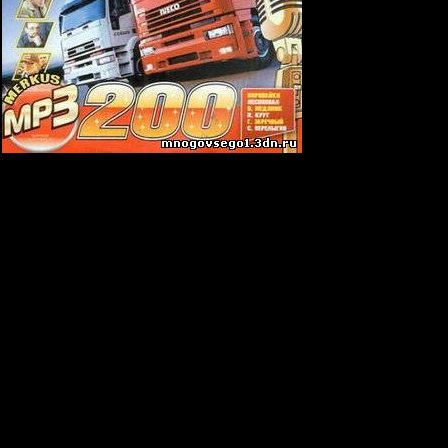
56 kbps
ны
ан
бви
тору Гаи
йте Выпьем
сфальте