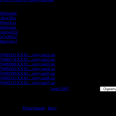
s/06ll3m3b0
s/z2koe58xj
s/9j9opch1a
s/u6isboqgg
es/5xgzw022e
s/pu7q3k0s2
s/0bqpyrsw7
/270499352/XXXL...ojnyj.part1.rar
/270499374/XXXL...ojnyj.part2.rar
/270499368/XXXL...ojnyj.part3.rar
/270499365/XXXL...ojnyj.part4.rar
/270499390/XXXL...ojnyj.part5.rar
/270499331/XXXL...ojnyj.part6.rar
/270499333/XXXL...ojnyj.part7.rar
 Просмотров: 325 | Добавил:
kosh12007
| Рейтинг: 0.0/0 |
ментарии могут только зарегистрированные пользователи.
[
Регистрация
|
Вход
]