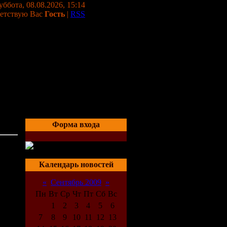
уббота, 08.08.2026, 15:14
етствую Вас
Гость
|
RSS
Форма входа
03:26
Календарь новостей
«
Сентябрь 2009
»
Пн
Вт
Ср
Чт
Пт
Сб
Вс
1
2
3
4
5
6
7
8
9
10
11
12
13