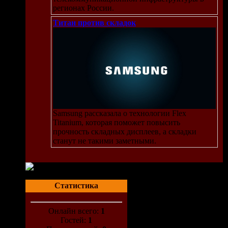
регионах России.
Титан против складок
Samsung рассказала о технологии Flex
Titanium, которая поможет повысить
прочность складных дисплеев, а складки
станут не такими заметными.
Статистика
Онлайн всего:
1
Гостей:
1