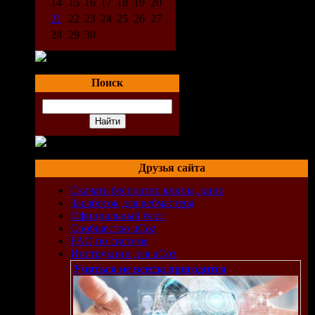
14
15
16
17
18
19
20
21
22
23
24
25
26
27
28
29
30
Поиск
Друзья сайта
Скачать бесплатно клипы, кино
Заработок для вебмастера
Официальный блог
Сообщество uCoz
FAQ по системе
Инструкции для uCoz
Учиться не всегда пригодится