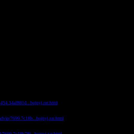
аих Рук
нты
 Разлуки
е Такси
ой
Жизнь
Моей Жизни
зый
с
 Ты
а И Тойота
елые Розы
 В Сибирь
Дорога
йлом Бесплатно
/3454.34af881d...bojnyj.rar.html
файлом с максимальной скоростью:
dvip/7699.7c18b...bojnyj.rar.html
айлом с максимальной скоростью:
d/7699.7c18b7f9...bojnyj.rar.html