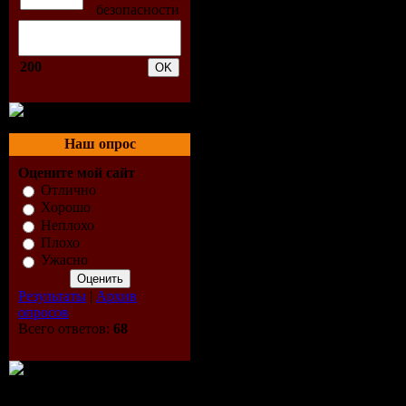
35. Воровайки - Девочка
36. О. Лифановский - Ав
37. М. Соболева - Если Д
38. Воровайки - Тополь
200
39. Г. Заречный - Бомбил
40. Воровайки - Наш Ом
41. И. Бар - Что За Судьб
42. В. Ждамиров И Даль
Наш опрос
43. Л. Василек И Белый Д
44. Г. Заречный - Короли
Оцените мой сайт
45. В. Гунбин - Что Было
Отлично
46. М. Круг - Не Спалил
Хорошо
47. Г. Заречный - Кардан
Неплохо
48. А. Кальянов - Приве
Плохо
49. Пятилетка - Колея До
Ужасно
50. А. Варум - Две Дорог
51. С. Ноябрьский - Шоф
52. Жека - Братва
Результаты
|
Архив
53. Т. Южный - Эх, Коре
опросов
54. А. Кальянов - Камчат
Всего ответов:
68
55. О. Митяев - Случайно
56. К. Огонек - Дорожны
57. М. Шуфутинский - М
58. И. Круг - Колыбельн