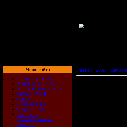
Меню сайта
Главная
»
2009
»
Сентябр
Главная страница
XXXL Дальнобойный (20
Информация о сайте
Заработай вместе с нами
Каталог статей
Форум
Гостевая книга
Обратная связь
Топ самых
просматриваемых
новостей