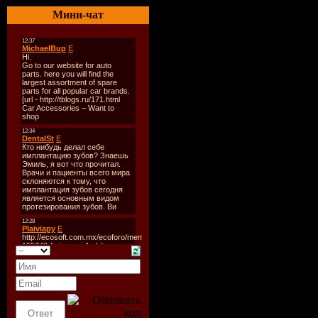
1. Bebob 
Мини-чат
Bardyuzha 
Sweetest N
(Ivan Khur
Soarsweep
2. Rank 1 
3. Etnosph
The World 
Know
4. Stone &