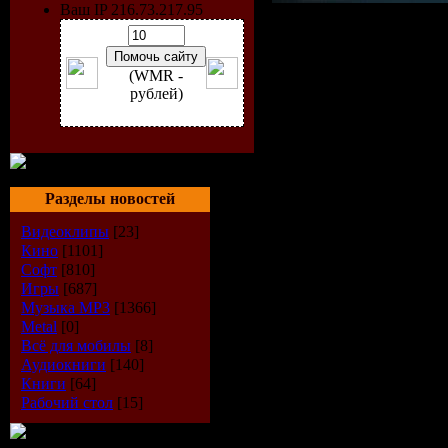
Ваш IP 216.73.217.95
Исполнит
Airbase
(WMR -
рублей)
Радиошоу
Стиль
: Tr
Разделы новостей
Дата
: 01-
Видеоклипы
[23]
Радио
: Ah
Кино
[1101]
Софт
[810]
Игры
[687]
Качество
:
Музыка МР3
[1366]
Metal
[0]
Размер
: ~
Всё для мобилы
[8]
Аудиокниги
[140]
Книги
[64]
TrackList
:
Рабочий стол
[15]