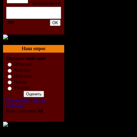
Frozen Sho
5. Airbase f
200
Ambra - W
6. Heatboy
Наш опрос
Ending
Оцените мой сайт
Отлично
7. Airbase 
Хорошо
Неплохо
(Der Mystik
Плохо
Ужасно
Chapter Re
Результаты
|
Архив
опросов
8. TFT - C
Всего ответов:
68
Thoughts (