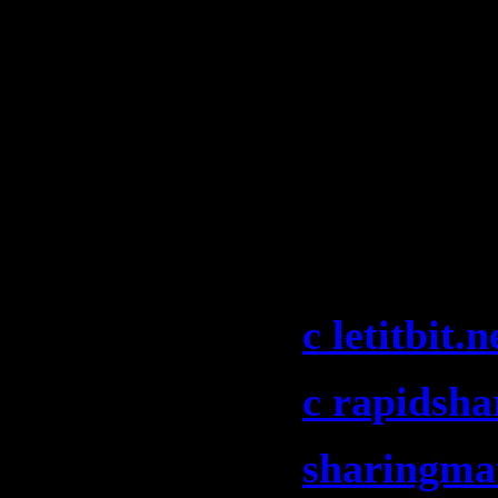
Mix)
9. Setrise 
Anthem 20
Скачать "
Re-Mix 017
2009)":
c letitbit.n
c rapidsh
sharingma