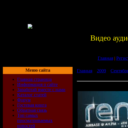
Видео ауди
Главная
|
Регис
Меню сайта
Главная
»
2009
»
Сентябр
017 (01-08-2009)
Главная страница
Информация о сайте
Airbase - Re-Mix 017 (01-
Заработай вместе с нами
Каталог статей
Форум
Гостевая книга
Обратная связь
Топ самых
просматриваемых
новостей