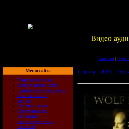
Видео ауди
Главная
|
Регис
Меню сайта
Главная
»
2009
»
Сент
Classical (1997)
Главная страница
Информация о сайте
Wolf Hoffmann - Classical 
Заработай вместе с нами
Каталог статей
Форум
Гостевая книга
Обратная связь
Топ самых
просматриваемых
новостей