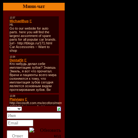
Треки:
11
Мини-чат
Время звучан
Формат/Качес
Размер:
110 M
Залито:
Letitbit,Deposi
Вольф Хоффм
декабря 1959 г
Германия.
Вольф Хоффма
музыкант, гита
известен своим
Accept.
Accept стала е