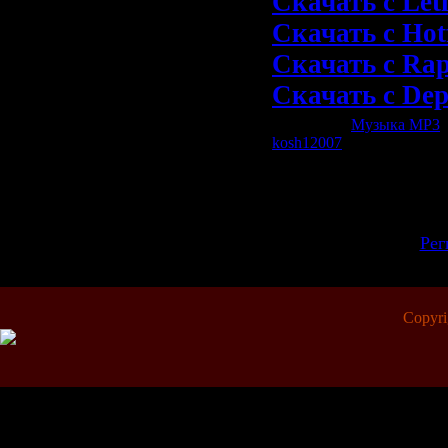
Скачать с Leti
Скачать с Hotf
Скачать с Rap
Скачать с Depo
Категория:
Музыка МР3
|
kosh12007
| Рейтинг: 0.0/0
Всего комментариев:
0
Добавлять к
зарегистри
[
Рег
Copyr