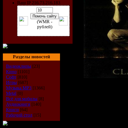
Ваш IP 216.73.216.183
(WMR -
рублей)
Разделы новостей
Видеоклипы
[23]
Кино
[1101]
Софт
[810]
Игры
[687]
Исполнитель:
Музыка МР3
[1366]
Metal
[0]
Страна:
Герма
Всё для мобилы
[8]
Альбом:
Classi
Аудиокниги
[140]
Книги
[64]
Стиль:
хэви-м
Рабочий стол
[15]
Год выхода:
1