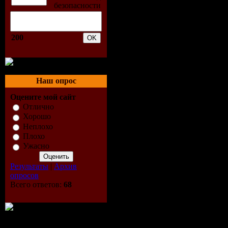
последней.
На музыку Во
большое влиян
200
классические к
интерпретации
Наш опрос
произведений в
Оцените мой сайт
появились по е
Отлично
Блэкмор и Ули 
Хорошо
Неплохо
Вольф Хоффман
Плохо
Хауке, менедже
Ужасно
под псевдонимо
Результаты
|
Архив
опросов
На обложке авт
Всего ответов:
68
треклист: