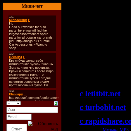
Радио
: Ah.fm
Мини-чат
Качество
: 192
Размер
: ~ 84 
TrackList
:
In Search .......
Скачать "Fast 
Fast Distance 
(08-09-2009)":
c letitbit.net
c turbobit.net
c rapidshare.
Категория:
Музыка МР3
|