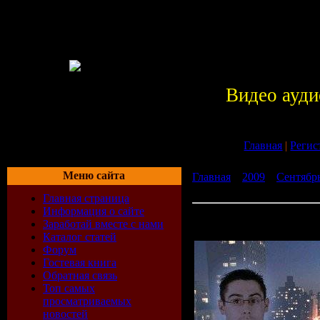
Видео ауди
Главная
|
Регис
Меню сайта
Главная
»
2009
»
Сентябр
- Fast Distance Radio 019 
Главная страница
Информация о сайте
Fast Distance - Fast Distan
Заработай вместе с нами
(08-09-2009)
Каталог статей
Форум
Гостевая книга
Обратная связь
Топ самых
просматриваемых
новостей