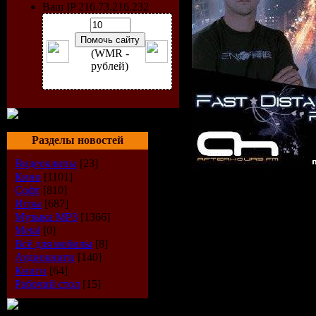
Ваш IP 216.73.216.232
(WMR -
рублей)
Разделы новостей
Видеоклипы
[23]
Кино
[1101]
Исполнитель
:
Софт
[810]
Игры
[687]
Distance
Музыка МР3
[1366]
Радиошоу
: Fa
Metal
[0]
Всё для мобилы
[8]
Radio
Аудиокниги
[140]
Книги
[64]
Стиль
: Trance
Рабочий стол
[15]
Дата
: 08-09-2