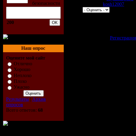
Добавил:
kosh12007
| Рейт
Всего комментариев:
0
200
Добавлять комментар
зарегистрированные
[
Регистрация
Наш опрос
Оцените мой сайт
Отлично
Хорошо
Неплохо
Плохо
Ужасно
Результаты
|
Архив
опросов
Всего ответов:
68