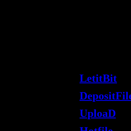
9. Elite Fo
Hypnotik (
rmx)
Скачать 
Tectonik 
LetitBit
DepositFil
UploaD
Hotfile