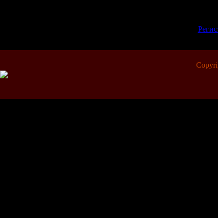
Добавлять комментарии м
пол
[
Регис
Copyr