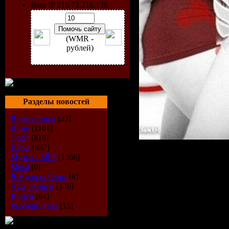
Ваш IP 216.73.216.136
(WMR -
рублей)
Разделы новостей
Видеоклипы
[23]
Кино
[1101]
Софт
[810]
Игры
[687]
Музыка МР3
[1366]
Metal
[0]
Артист:
V
Всё для мобилы
[8]
Аудиокниги
[140]
Название:
Книги
[64]
Рабочий стол
[15]
Remixes