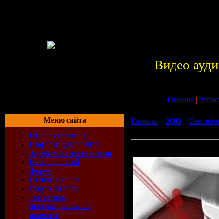
Видео ауди
Главная
|
Регис
Меню сайта
Главная
»
2009
»
Сентябр
Remixes(2009)
Главная страница
Информация о сайте
VA - Tectonik Remixes(200
Заработай вместе с нами
Каталог статей
Форум
Гостевая книга
Обратная связь
Топ самых
просматриваемых
новостей