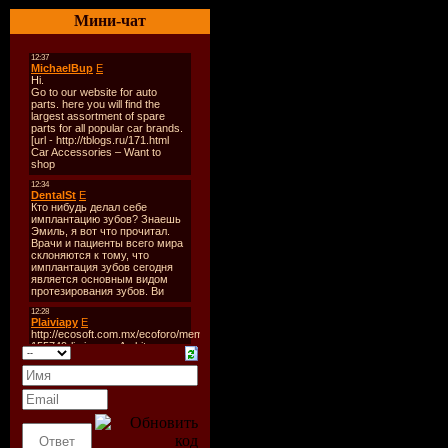
Качество: 
Мини-чат
44.1KHz/ J
Жанр:Dance
Год: 2009
Размер: 11
Треклист:
1. 50 Cent 
Inferno (D
Electro Re
2. Alex Av