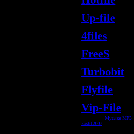
Up-file
4files
FreeS
Turbobit
Flyfile
Vip-File
Категория:
Музыка МР3
|
kosh12007
| Рейтинг: 0.0/0
Всего комментариев:
0