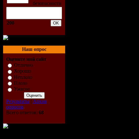
Mattara - 
Love (Klas
200
Remix)
3. Bodyban
Наш опрос
Оцените мой сайт
Sunshine 
Отлично
Хорошо
Mix)
Неплохо
Плохо
4. Braincre
Ужасно
Результаты
|
Архив
(Extended 
опросов
Всего ответов:
68
5. Danny 
Deejay - A