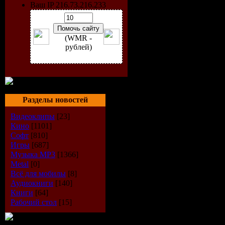
Ваш IP 216.73.216.233
(WMR -
рублей)
Разделы новостей
Исполнит
Видеоклипы
[23]
Кино
[1101]
Софт
[810]
Альбом:
"
Игры
[687]
Музыка МР3
[1366]
Дата выпу
Metal
[0]
Всё для мобилы
[8]
Стиль:
Ho
Аудиокниги
[140]
Книги
[64]
Рабочий стол
[15]
Количест