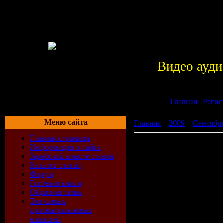
Видео ауди
Главная
|
Регис
Меню сайта
Главная
»
2009
»
Сентябр
Главная страница
\"Kiss Me Twice\" Pre Par
Информация о сайте
Заработай вместе с нами
Каталог статей
Форум
Гостевая книга
Обратная связь
Топ самых
просматриваемых
новостей