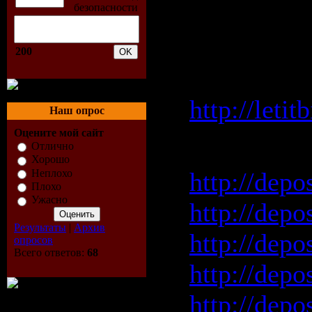
Скачать "
200
Letitbit 
http://leti
Наш опрос
Оцените мой сайт
Depositfile
Отлично
Хорошо
Неплохо
http://depo
Плохо
Ужасно
http://depo
Результаты
|
Архив
http://depos
опросов
Всего ответов:
68
http://depo
http://depo