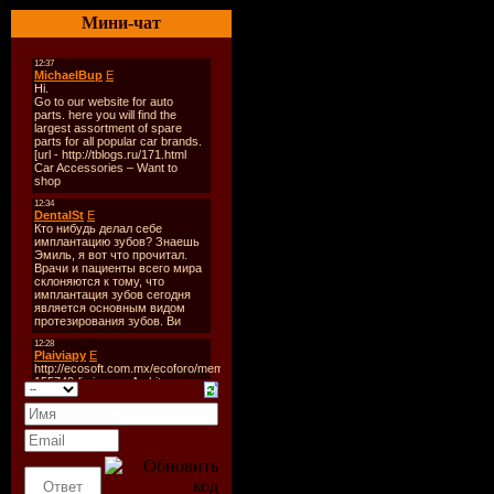
Время зву
Мини-чат
Размер:
54
Битрейт:
V
Tracklist:
----------
1. Dj Alex 
2. Dj Lisa
3. Dj Katri
4. Dj Max
5. Dj Mich