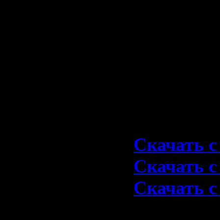
05. Proble
06. There'
07. Ain't N
08. Ride O
09. Squeale
Скачать 1
Скачать 
Скачать с 
Скачать с 
1976-High