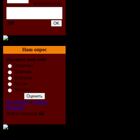
1983-'74 J
1985-Fly 
200
1986-Who
1988-Blow
Наш опрос
Оцените мой сайт
1990-The 
Отлично
Хорошо
1995-Ball
Неплохо
Плохо
2000- Stif
Ужасно
Результаты
|
Архив
2003-Volts
опросов
Всего ответов:
68
2008-Black
1975-T.N.