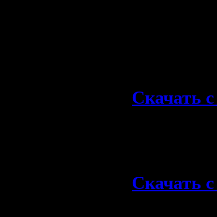
08. High V
09. Let Th
10. Rocker
Скачать 19
Скачать с 
[url=http:
If_You_Wan
с Hotfile
[/
Скачать с 
1979-High