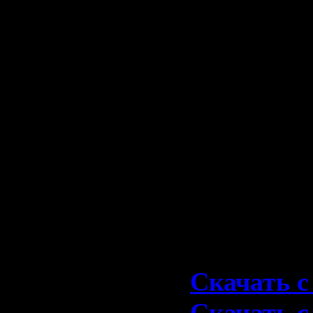
03. Gimme 
04. Riff Ra
05. Sin Cit
06. What's
07. Gone S
08. Up To 
09. Kicked
Скачать 1
Скачать с 
Скачать с 