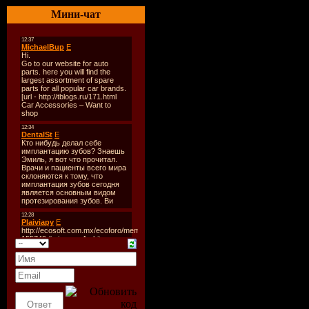
Мини-чат
1975-T.N.
1976-High
1976-Dirt
1977-Let 
1978-Powe
1978-If Yo
1979-High
1980-Back
1981-For 
1983-Flick