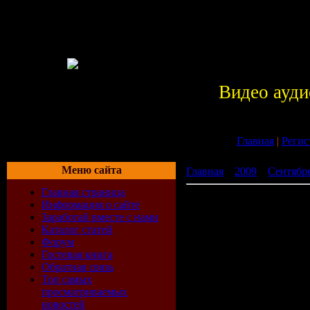
Видео ауди
Главная
|
Регис
Меню сайта
Главная
»
2009
»
Сентябр
Главная страница
AC/DC - 19 альбомов (19
Информация о сайте
Заработай вместе с нами
Каталог статей
Форум
Гостевая книга
Обратная связь
Топ самых
просматриваемых
новостей