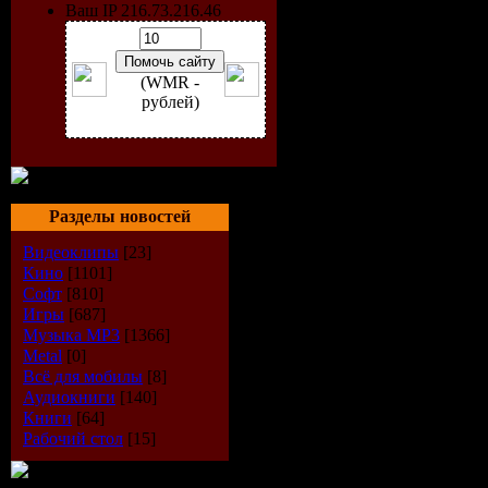
Ваш IP 216.73.216.46
(WMR -
рублей)
Разделы новостей
В новогод
Видеоклипы
[23]
Chequers з
Кино
[1101]
Софт
[810]
Берри. Мал
Игры
[687]
Музыка МР3
[1366]
Metal
[0]
на сцене 
Всё для мобилы
[8]
Аудиокниги
[140]
истории ха
Книги
[64]
Рабочий стол
[15]
влиятельны