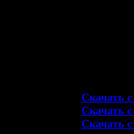
05. Let Me
06. Back I
07. You Sh
08. Have A
09. Shake 
10. Rock An
Скачать 1
Скачать с 
Скачать с 
Скачать с 