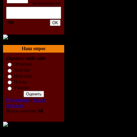
Качество:
(CBR) / 44
200
Stereo
Трек:
3
Наш опрос
Оцените мой сайт
Track-list:
Отлично
Хорошо
01. Sky Nig
Неплохо
Плохо
Mix)
Ужасно
Результаты
|
Архив
02. Sky Ni
опросов
Всего ответов:
68
Forbes Re
03. Sky Nig