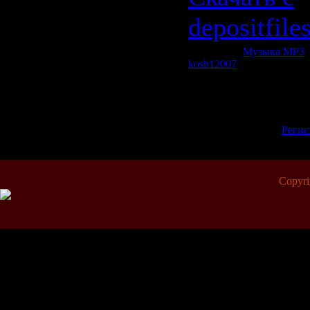
depositfile
Категория:
Музыка МР3
|
kosh12007
| Рейтинг: 0.0/0
Всего комментариев:
0
Добавлять комментарии м
пол
[
Регис
Copyr