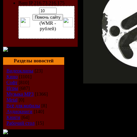
Ваш IP 216.73.216.175
(WMR -
рублей)
Разделы новостей
Видеоклипы
[23]
Кино
[1101]
Софт
[810]
Игры
[687]
Музыка МР3
[1366]
Metal
[0]
Исполнит
Всё для мобилы
[8]
Аудиокниги
[140]
Диск:
Sky 
Книги
[64]
Рабочий стол
[15]
Лэйбл:
Fra