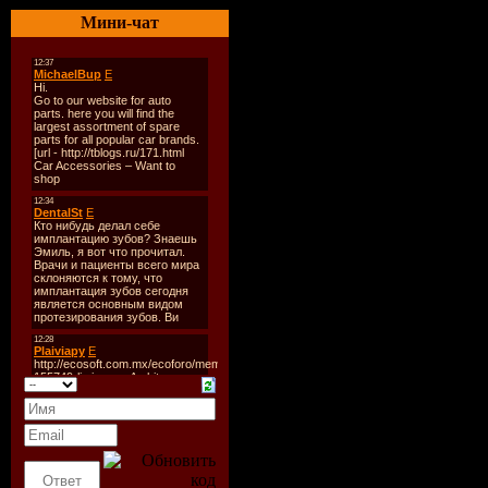
Каталог#:
Мини-чат
Год Выпус
2009
Стиль:
Tr
Формат:
M
Single
Время Зв
min
Размер Ф
(rar)