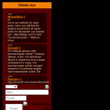
Дата выпу
Мини-чат
09-2009
Количеств
30 (mixed
Формат:
M
Битрейт:
Время зву
121:53 min
Размер:
18
Tracklist: