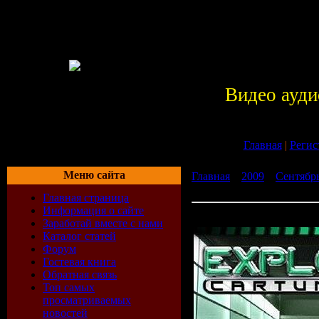
Видео ауди
Главная
|
Регис
Меню сайта
Главная
»
2009
»
Сентябр
Tuning Vol. 20 (2009)
Главная страница
Информация о сайте
Explosive Car Tuning Vol. 
Заработай вместе с нами
Каталог статей
Форум
Гостевая книга
Обратная связь
Топ самых
просматриваемых
новостей