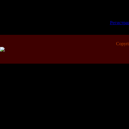
Всего комментариев:
0
Добавлять коммент
зарегистрированн
[
Регистра
Copyr