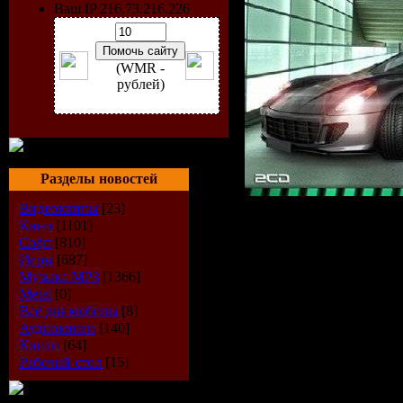
Ваш IP 216.73.216.226
(WMR -
рублей)
Разделы новостей
Видеоклипы
[23]
Кино
[1101]
Софт
[810]
Исполнит
Игры
[687]
Музыка МР3
[1366]
Альбом:
E
Metal
[0]
Всё для мобилы
[8]
Car Tuning
Аудиокниги
[140]
Книги
[64]
Рабочий стол
[15]
Жанр:
Tec