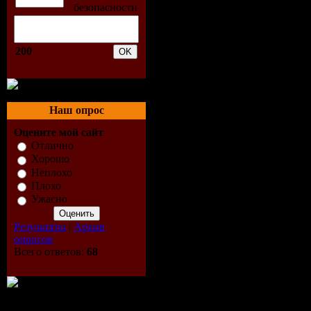
CD1:
01. Dark-E
200
Playboyz -
Brecht
Наш опрос
02. Vek fea
Оцените мой сайт
Отлично
Go
Хорошо
Неплохо
Плохо
03. Mark W
Ужасно
Try My Lov
Результаты
|
Архив
опросов
04. Coone v
Всего ответов:
68
Rip The Pl