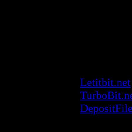
Feeling (P
Mix) (4:58
Скачать: 
Lounge: 2
Grooves
Letitbit.net
TurboBit.n
DepositFil
[rapidshare