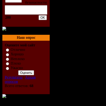
Tracklist:
200
1. Sonic T
Azul (3:27
Наш опрос
2. Dukespa
Оцените мой сайт
Отлично
So It Goes
Хорошо
Неплохо
(6:15)
Плохо
Ужасно
3. Krystian
Результаты
|
Архив
Daddy (4:3
опросов
Всего ответов:
68
4. Mindfee
(5:07)