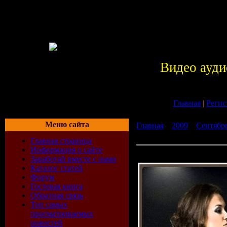
Видео ауди
Главная
|
Регис
Меню сайта
Главная
»
2009
»
Сентябр
Grooves
Главная страница
Информация о сайте
Elegant Lounge: 25 Lazy 
Заработай вместе с нами
Каталог статей
Форум
Гостевая книга
Обратная связь
Топ самых
просматриваемых
новостей