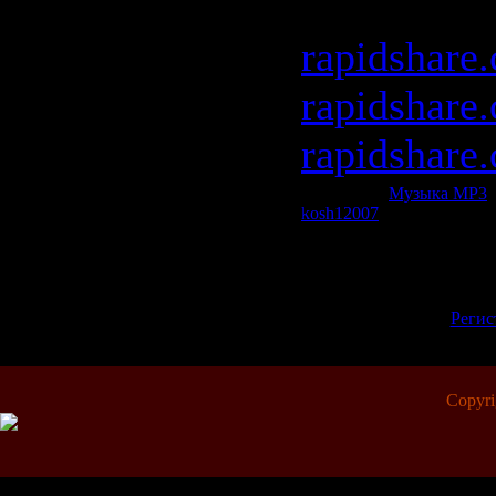
parts]
rapidshare
rapidshare
rapidshare
Категория:
Музыка МР3
|
kosh12007
| Рейтинг: 0.0/0
Всего комментариев:
0
Добавлять комментарии м
пол
[
Регис
Copyr