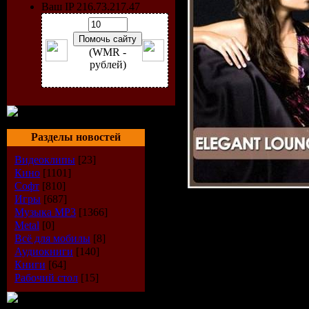
Ваш IP 216.73.217.47
(WMR -
рублей)
Разделы новостей
Видеоклипы
[23]
Кино
[1101]
Софт
[810]
Игры
[687]
Record La
Музыка МР3
[1366]
Metal
[0]
Soul Germ
Всё для мобилы
[8]
Аудиокниги
[140]
Книги
[64]
Catalogue
Рабочий стол
[15]
WNSCOMP