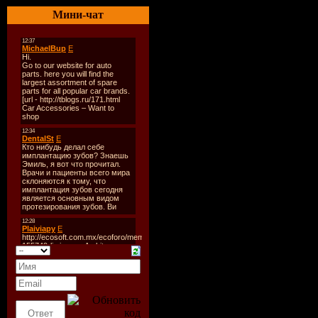
Мини-чат
Год выход
2009
Стиль:
Lo-
Nu Jazz , E
, Downtem
Качество:
kbps
Format:
U
Количеств
Размер:
28