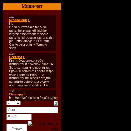
Битрейт:
VBR 
Мини-чат
Время звучан
Размер:
122 m
Tracklist:
01. Strange Plan
Chip
02. Chronos - 8
03. Disturbia - 
04. Anill - Elek
05. Psilocybe P
Maniac - It Wil
06. Getafix - R
07. Myrah - Vir
08. Dragon Boy