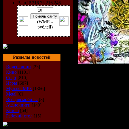
Ваш IP 216.73.216.246
(WMR -
рублей)
Разделы новостей
Видеоклипы
[23]
Кино
[1101]
Исполнитель:
Софт
[810]
Игры
[687]
Альбом:
Solar 
Музыка МР3
[1366]
Жанр:
Psyched
Metal
[0]
Всё для мобилы
[8]
Дата выпуска
Аудиокниги
[140]
Книги
[64]
Количество т
Рабочий стол
[15]
Формат:
MP3