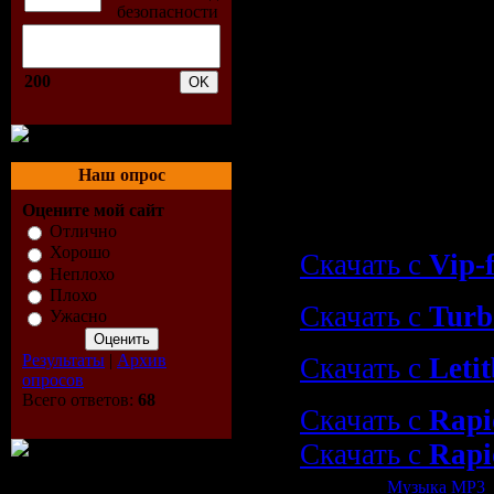
Mind
09. Broken Beat
Concept - Nigh
200
10. Fractal So
Controller - C
Наш опрос
Скачать "Sola
Оцените мой сайт
(2009)"
Отлично
Хорошо
Скачать с
Vip-f
Неплохо
Плохо
Скачать с
Turb
Ужасно
Результаты
|
Архив
Скачать с
Letit
опросов
Всего ответов:
68
Скачать с
Rapi
Скачать с
Rapi
Категория:
Музыка МР3
|