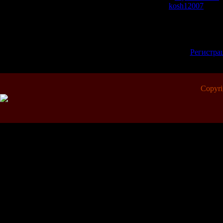
Добавил:
kosh12007
| Рей
Всего комментариев:
0
Добавлять коммент
зарегистрированн
[
Регистра
Copyr