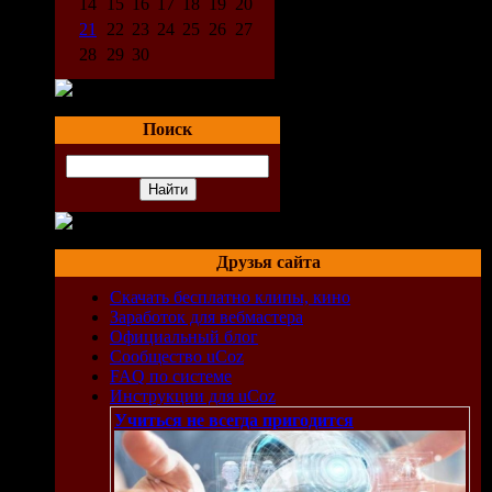
14
15
16
17
18
19
20
21
22
23
24
25
26
27
28
29
30
Поиск
Друзья сайта
Скачать бесплатно клипы, кино
Заработок для вебмастера
Официальный блог
Сообщество uCoz
FAQ по системе
Инструкции для uCoz
Учиться не всегда пригодится