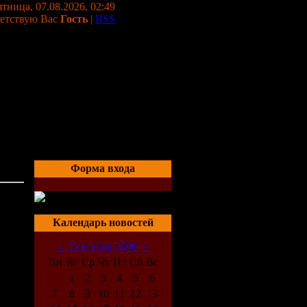
тница, 07.08.2026, 02:49
етствую Вас
Гость
|
RSS
Форма входа
03:36
Календарь новостей
«
Сентябрь 2009
»
Пн
Вт
Ср
Чт
Пт
Сб
Вс
1
2
3
4
5
6
7
8
9
10
11
12
13