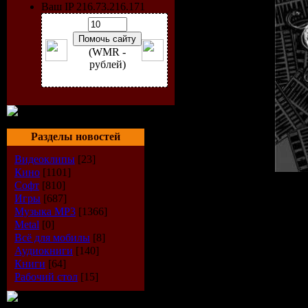
Ваш IP 216.73.216.171
(WMR -
рублей)
Разделы новостей
Видеоклипы
[23]
Кино
[1101]
Софт
[810]
Жанр:
Rap / Hip-Hop
Игры
[687]
Год диска:
2009
Музыка МР3
[1366]
Производитель:
Russia
Metal
[0]
Аудио кодек:
mp3
Всё для мобилы
[8]
Битрейт аудио:
256 ks
Аудиокниги
[140]
Размер:
61 Мб
Книги
[64]
Треклист:
Рабочий стол
[15]
01 Мути без спешки
02 Сколько