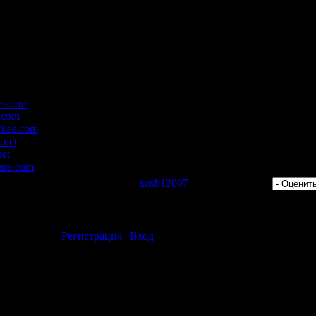
плый (Интернет Релиз) [2009]"
es.com
.com
iles.com
.net
net
are.com
 Просмотров: 402 | Добавил:
kosh12007
| Рейтинг: 0.0/0 |
ментарии могут только зарегистрированные пользователи.
[
Регистрация
|
Вход
]