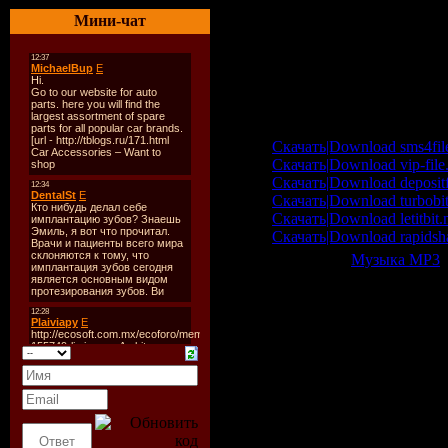
03 На аккордеоне
Мини-чат
04 Калифорния (ft. Tati)
05 Только память и пепел
06 Водка (ft. Купэ)
07 Зять (ft.Жора "Папа")
Download "Ноггано - Тё
Скачать|Download sms4fil
Скачать|Download vip-file
Скачать|Download depositf
Скачать|Download turbobit
Скачать|Download letitbit.
Скачать|Download rapidsh
Категория:
Музыка МР3
|
Всего комментариев:
0
Добавлять ком