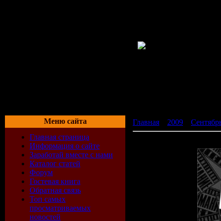
Меню сайта
Главная
»
2009
»
Сентябр
Главная страница
Ноггано - Тёплый (Интер
Информация о сайте
Заработай вместе с нами
Каталог статей
Форум
Гостевая книга
Обратная связь
Топ самых
просматриваемых
новостей