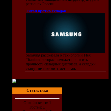
регионах России.
Титан против складок
Samsung рассказала о технологии Flex
Titanium, которая поможет повысить
прочность складных дисплеев, а складки
станут не такими заметными.
Статистика
Онлайн всего:
1
Гостей:
1