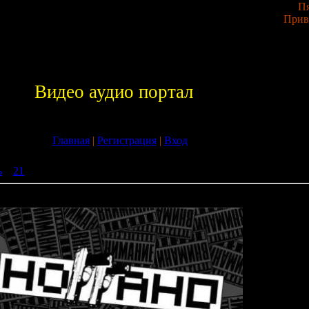
Пя
Прив
Видео аудио портал
Главная
|
Регистрация
|
Вход
ь
»
21
» Ноггано - Тёплый (Интернет Релиз) [2009]
нет Релиз) [2009]