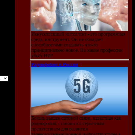
Искусственный интеллект - это программная
среда, инструмент. Он не обладает
способностями создавать что-то
принципиально новое. Но какие профессии
убьёт ИИ?
Радиофобия в России
Боязнь вышек сотовой связи, известная как
радиофобия, становится серьезным
препятствием для развития
телекоммуникационной инфраструктуры в