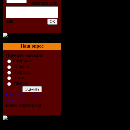
200
Наш опрос
Оцените мой сайт
Отлично
Хорошо
Неплохо
Плохо
Ужасно
Результаты
|
Архив
опросов
Всего ответов:
68