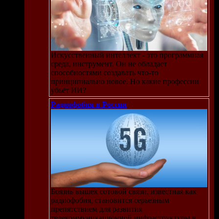
Искусственный интеллект - это программная
среда, инструмент. Он не обладает
способностями создавать что-то
принципиально новое. Но какие профессии
убьёт ИИ?
Радиофобия в России
Боязнь вышек сотовой связи, известная как
радиофобия, становится серьезным
препятствием для развития
телекоммуникационной инфраструктуры в