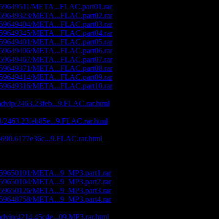
s/259649511/META...FLAC.part01.rar
s/259649323/META...FLAC.part02.rar
s/259649404/META...FLAC.part03.rar
s/259649345/META...FLAC.part04.rar
s/259649401/META...FLAC.part05.rar
s/259649406/META...FLAC.part06.rar
s/259649467/META...FLAC.part07.rar
s/259649371/META...FLAC.part08.rar
s/259649414/META...FLAC.part09.rar
s/259649316/META...FLAC.part10.rar
advip/2463.23feb...9.FLAC.rar.html
ad/2463.23feb85e...9.FLAC.rar.html
d/6690.6177e36c...9.FLAC.rar.html
ris Magnetic 2CD (02.04.2009) MP3
s/259650101/META...9_MP3.part1.rar
s/259650104/META...9_MP3.part2.rar
s/259650126/META...9_MP3.part3.rar
s/259648758/META...9_MP3.part4.rar
advip/4214.45c4e...09.MP3.rar.html