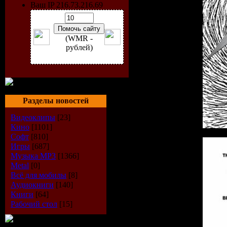
Ваш IP 216.73.216.69
(WMR -
рублей)
Разделы новостей
Видеоклипы
[23]
Кино
[1101]
Софт
[810]
Игры
[687]
Музыка МР3
[1366]
Metal
[0]
Всё для мобилы
[8]
Аудиокниги
[140]
Книги
[64]
Рабочий стол
[15]