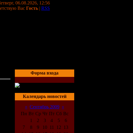
етверг, 06.08.2026, 12:56
етствую Вас
Гость
|
RSS
Форма входа
MP3
03:36
Календарь новостей
«
Сентябрь 2009
»
Пн
Вт
Ср
Чт
Пт
Сб
Вс
1
2
3
4
5
6
7
8
9
10
11
12
13