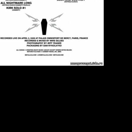
ICA
agnetic 2CD
y Metal
000kbps) + MP3(320kbps) / 44100KHZ / STEREO
: 05: 24 мин
Б + 327,57 MБ