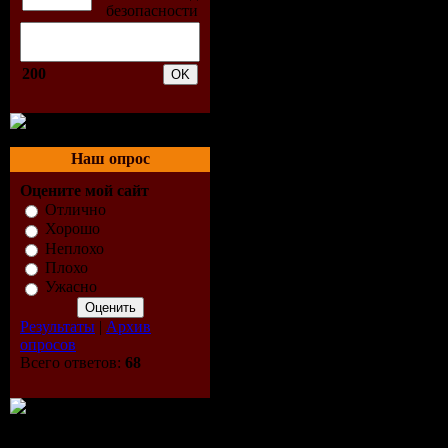
01. Metallica - That Was Ju
02. Metallica - The End Of
03. Metallica - The Four H
04. Metallica - Holier Tha
200
05. Metallica - One
06. Metallica - Broken, Bea
07. Metallica - My Apocaly
08. Metallica - Sad But Tru
Наш опрос
09. Metallica - Bleeding M
10. Metallica - All Nightm
Оцените мой сайт
11. Metallica - Kirk Solo #1
Отлично
Хорошо
CD2
01. Metallica - The Day T
Неплохо
02. Metallica - Master Of P
Плохо
03. Metallica - Fight Fire wi
Ужасно
04. Metallica - Kirk Solo #
05. Metallica - Nothing Els
Результаты
|
Архив
06. Metallica - Enter Sand
опросов
07. Metallica - Motorcycle
Всего ответов:
68
08. Metallica - Hit The Ligh
09. Metallica - Seek And D
Скачать METALLICA - P
rapidshare.com