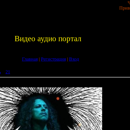
Ч
Прив
Видео аудио портал
Главная
|
Регистрация
|
Вход
ь
»
21
» METALLICA - Paris Magnetic 2CD (02.04.2009) FLAC + 
etic 2CD (02.04.2009) FLAC + MP3