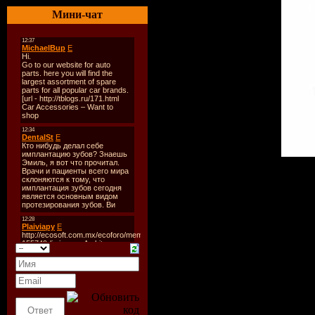
Мини-чат
Исполнитель
: METALL
Название диска
: Paris M
Жанр
: Thrah Metal, Heav
Год Выпуска
: 02.04.2009
Количество треков
: 20
Формат
: FLAC + MP3
Качество
: CBR FLAC(~1
Продолжительность
: 02
Размер файла
: 899.27 M
TRACKLiST
:
CD1