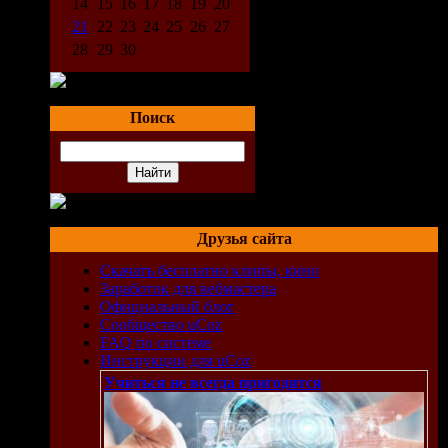
14
15
16
17
18
19
20
21
22
23
24
25
26
27
28
29
30
Поиск
Друзья сайта
Скачать бесплатно клипы, кино
Заработок для вебмастера
Официальный блог
Сообщество uCoz
FAQ по системе
Инструкции для uCoz
Учиться не всегда пригодится