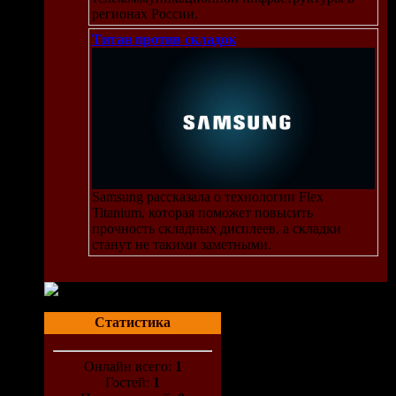
регионах России.
Титан против складок
Samsung рассказала о технологии Flex
Titanium, которая поможет повысить
прочность складных дисплеев, а складки
станут не такими заметными.
Статистика
Онлайн всего:
1
Гостей:
1