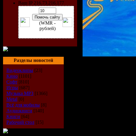
Ваш IP 216.73.216.177
(WMR -
рублей)
Разделы новостей
Исполнитель
:
Видеоклипы
[23]
Радиошоу
: Ai
Кино
[1101]
Софт
[810]
Стиль
: Trance
Игры
[687]
Дата
: 03-08-2
Музыка МР3
[1366]
Metal
[0]
Радио
: Ah.fm
Всё для мобилы
[8]
Аудиокниги
[140]
Качество
: 192
Книги
[64]
Размер
: ~ 16
Рабочий стол
[15]