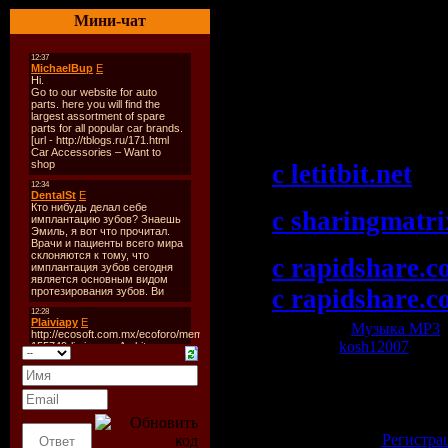
TrackList
:
Мини-чат
In Search .......
Скачать "Trito
There 017 (03-
c letitbit.net
c sharingmatr
c rapidshare.c
c rapidshare.c
Категория:
Музыка МР3
|
Добавил:
kosh12007
| Рей
Всего комментариев:
0
Добавлять коммент
зарегистрированн
[
Регистра