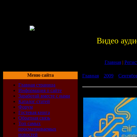
Видео ауди
Главная
|
Регис
Меню сайта
Главная
»
2009
»
Сентябр
There 017 (03-08-2009)
Главная страница
Информация о сайте
Tritonal - Air Up There 01
Заработай вместе с нами
Каталог статей
Форум
Гостевая книга
Обратная связь
Топ самых
просматриваемых
новостей