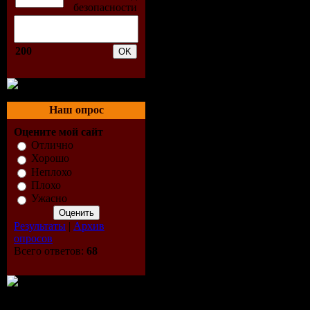
200
Наш опрос
Оцените мой сайт
Отлично
Хорошо
Неплохо
Плохо
Ужасно
Результаты
|
Архив
опросов
Всего ответов:
68