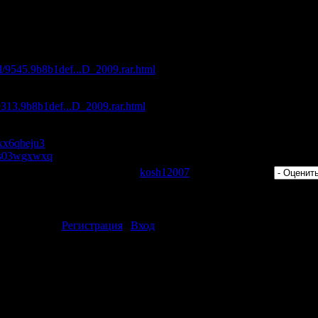
 Giovanna - Heaven Again (Viti Dub Mix)
sco Beach Sitges Summer 2009"
с максимальной скоростью:
ad/9545.9b8b1def...D_2009.rar.html
d/9313.9b8b1def...D_2009.rar.html
s/xx6qheju3
es/s03wgxwxq
 Просмотров: 348 | Добавил:
kosh12007
| Рейтинг: 0.0/0 |
ментарии могут только зарегистрированные пользователи.
[
Регистрация
|
Вход
]