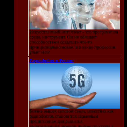
Искусственный интеллект - это программная
среда, инструмент. Он не обладает
способностями создавать что-то
принципиально новое. Но какие профессии
убьёт ИИ?
Радиофобия в России
Боязнь вышек сотовой связи, известная как
радиофобия, становится серьезным
se
препятствием для развития
телекоммуникационной инфраструктуры в