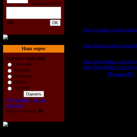
26. Velarde & Luque Feat.
Скачать "L'Atlantida Di
200
Vip-File Одним файлом
http://vip-file.com/downlo
Letitbit Одним файлом:
http://letitbit.net/downloa
Наш опрос
Depositfiles:
Оцените мой сайт
http://depositfiles.com/file
Отлично
http://depositfiles.com/fil
Хорошо
Категория:
Музыка МР3
|
Неплохо
Всего комментариев:
0
Плохо
Ужасно
Добавлять ком
Результаты
|
Архив
опросов
Всего ответов:
68