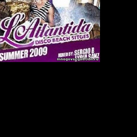
o Beach Sitges Summer 09
09
:
26
n
Joint-Stereo
 (Neuroxyde From Berlin Rework)