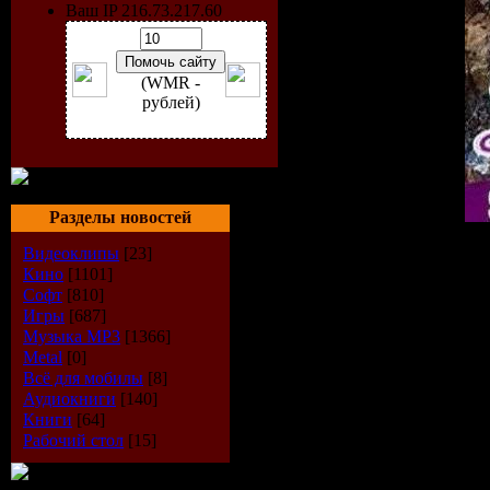
Ваш IP 216.73.217.60
(WMR -
рублей)
Разделы новостей
Исполнитель:
VA
Видеоклипы
[23]
Альбом:
L'Atlantida Disc
Кино
[1101]
Дата выпуска:
14-08-20
Софт
[810]
Стиль:
Dance
Игры
[687]
Количество композиций
Музыка МР3
[1366]
Время звучания:
132 mi
Metal
[0]
Размер:
182 Mb
Всё для мобилы
[8]
Битрейт:
VBR / 44.1kHz/ 
Аудиокниги
[140]
Книги
[64]
Tracklist:
Рабочий стол
[15]
----------
1. Neuroxyde - Yebo Yebo