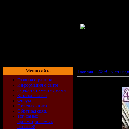
Меню сайта
Главная
»
2009
»
Сентябр
Главная страница
L\'Atlantida Disco Beach 
Информация о сайте
Заработай вместе с нами
Каталог статей
Форум
Гостевая книга
Обратная связь
Топ самых
просматриваемых
новостей