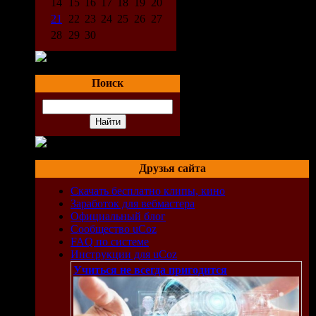
14
15
16
17
18
19
20
21
22
23
24
25
26
27
28
29
30
Поиск
Друзья сайта
Скачать бесплатно клипы, кино
Заработок для вебмастера
Официальный блог
Сообщество uCoz
FAQ по системе
Инструкции для uCoz
Учиться не всегда пригодится