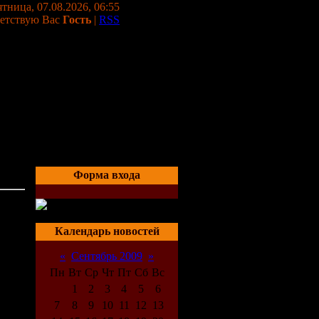
тница, 07.08.2026, 06:55
етствую Вас
Гость
|
RSS
Форма входа
03:38
Календарь новостей
«
Сентябрь 2009
»
Пн
Вт
Ср
Чт
Пт
Сб
Вс
1
2
3
4
5
6
7
8
9
10
11
12
13