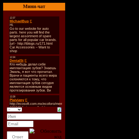
2. Marshall & Walt Er Bene
Мини-чат
3. Serge Devant Feat Hadl
4. Joris Voorn - Sweep The
5. Alex Kenji - Up
6. Frank Garcia - Chocolat
7. Alex Celler - La Palma 
8. Kay & Stoxx Feat Mary 
9. Jesus Balza - El Diaman
10. Koen Groeneveld - Wak
11. Austin Leeds & Etienne
12. Bingo Players Vs Choco
13. Moire - Bye Bye (Club
14. Alex Dennon & Dani T
15. Christian Falero Vs Su
16. Stylus Robb & Mattias 
17. Noferini & Marini - H
18. Tom Sawyer - South Am
19. Gamba Freaks - Down,
20. Veerus, Maxie Devine -
21. Julien Jabre - Vicious
22. Leon Akka DJ Ruggero
23. Juan Kidd & Felix Baum
24. Stacy Burket (Luzon) -
25. Alexander Dennon, Ivan
Remix)