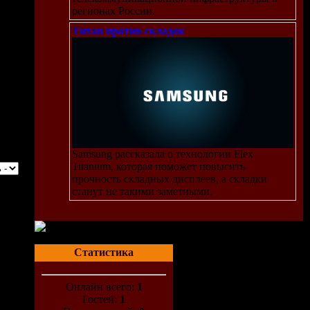
регионах России.
Титан против складок
Samsung рассказала о технологии Flex
Titanium, которая поможет повысить
прочность складных дисплеев, а складки
станут не такими заметными.
Статистика
Онлайн всего:
1
Гостей:
1