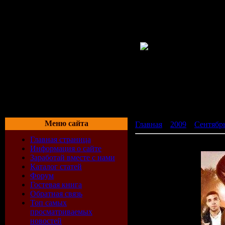
Меню сайта
Главная
»
2009
»
Сентябр
Главная страница
DJ Scope - RnB Overdrive 
Информация о сайте
Заработай вместе с нами
Каталог статей
Форум
Гостевая книга
Обратная связь
Топ самых
просматриваемых
новостей