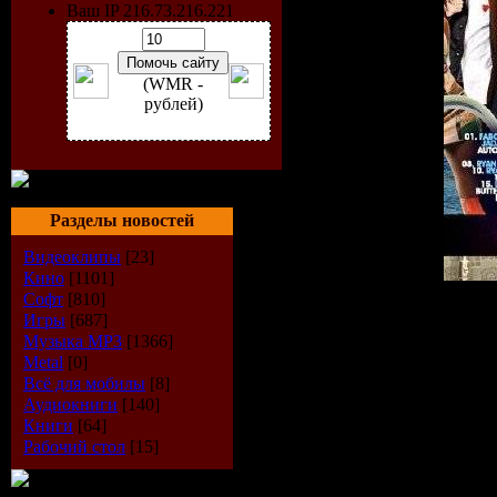
Ваш IP 216.73.216.221
(WMR -
рублей)
Разделы новостей
Видеоклипы
[23]
Кино
[1101]
Софт
[810]
Исполнитель:
VA
Игры
[687]
Альбом:
DJ Scope - RnB 
Музыка МР3
[1366]
Дата выпуска:
07/28/200
Metal
[0]
Стиль:
R&B
Всё для мобилы
[8]
Количество композиций
Аудиокниги
[140]
Время звучания:
75 min
Книги
[64]
Размер:
105 Mb
Рабочий стол
[15]
Битрейт:
VBR / 44.1kHz/ 
Tracklist: