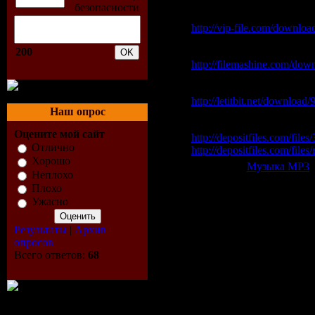
Vip-File Одним файлом
http://vip-file.com/downlo
200
Filemashine Одним файл
http://filemashine.com/dow
Letitbit Одним файлом:
http://letitbit.net/downloa
Наш опрос
Depositfiles:
Оцените мой сайт
http://depositfiles.com/files
Отлично
http://depositfiles.com/file
Хорошо
Категория:
Музыка МР3
|
Неплохо
Всего комментариев:
0
Плохо
Ужасно
Добавлять ком
Результаты
|
Архив
опросов
Всего ответов:
68