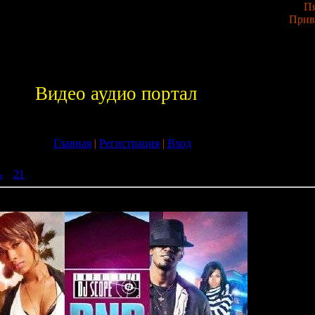
Пя
Прив
Видео аудио портал
Главная
|
Регистрация
|
Вход
ь
»
21
» DJ Scope - RnB Overdrive 39 (2009)
39 (2009)