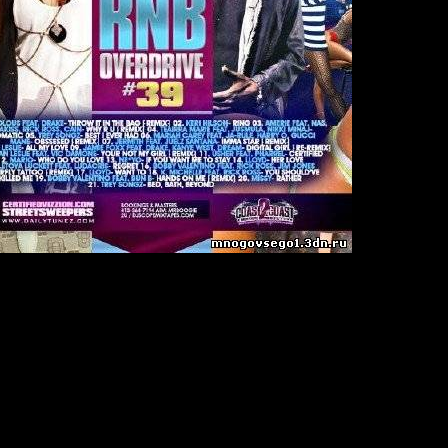
Overdrive 39
9
:
21
Joint-Stereo