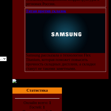
регионах России.
Титан против складок
Samsung рассказала о технологии Flex
Titanium, которая поможет повысить
прочность складных дисплеев, а складки
станут не такими заметными.
Статистика
Онлайн всего:
1
Гостей:
1