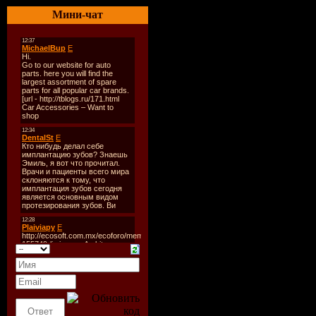
----------
Мини-чат
1. Fabolous Feat. Drake- T
2. Ryan Leslie Feat. Vic 
3. Usher Feat. Pharrel- Cert
4. Mario- Who Do You Lo
5. Neyo- If You Want Me T
6. Lloyd- Her Love
7. Letoya Luckett Feat. Lud
8. Bobby Valentino Feat. Ri
9. Lloyd- Want To
10. K. Michelle Feat. Rick
11. Bobby Valentino Feat.
12. Keri Hilson- Ring
13. Missy- Rather
14. Trey Songz- Bed, Bath
15. Amerie Feat. Nas, Jada
16. Teairra Marie Feat. Jus
17. Trey Songz- Best I Eve
18. Mariah Carey Feat. Ja
19. Jermith Feat. Juelz San
20. Ryan Leslie- All My L
21. Jamie Foxx Feat. Drake
Скачать "DJ Scope - RnB