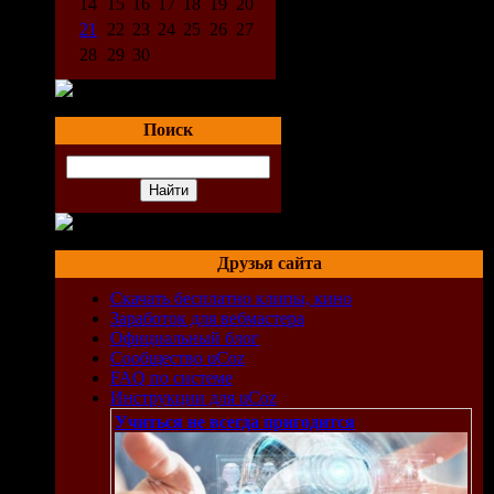
14
15
16
17
18
19
20
21
22
23
24
25
26
27
28
29
30
Поиск
Друзья сайта
Скачать бесплатно клипы, кино
Заработок для вебмастера
Официальный блог
Сообщество uCoz
FAQ по системе
Инструкции для uCoz
Учиться не всегда пригодится