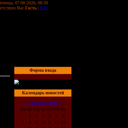
тница, 07.08.2026, 08:30
етствую Вас
Гость
|
RSS
Форма входа
03:38
Календарь новостей
«
Сентябрь 2009
»
Пн
Вт
Ср
Чт
Пт
Сб
Вс
1
2
3
4
5
6
7
8
9
10
11
12
13