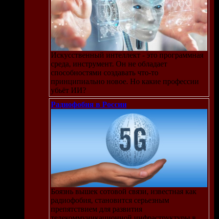
Искусственный интеллект - это программная
среда, инструмент. Он не обладает
способностями создавать что-то
принципиально новое. Но какие профессии
убьёт ИИ?
Радиофобия в России
Боязнь вышек сотовой связи, известная как
радиофобия, становится серьезным
препятствием для развития
телекоммуникационной инфраструктуры в