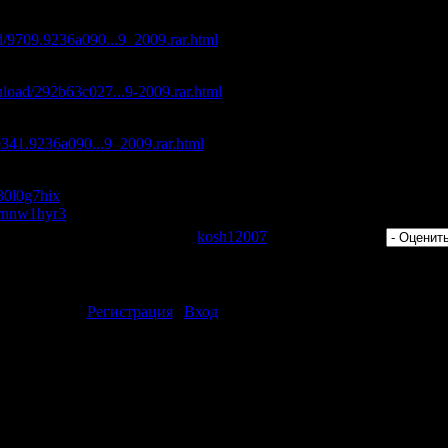
с максимальной скоростью:
ad/9709.9236a090...9_2009.rar.html
ом:
nload/292b63c027...9-2009.rar.html
d/9341.9236a090...9_2009.rar.html
/30l0g7hix
s/rnnw1hyr3
 Просмотров: 385 | Добавил:
kosh12007
| Рейтинг: 0.0/0 |
ментарии могут только зарегистрированные пользователи.
[
Регистрация
|
Вход
]