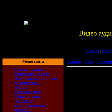
Видео ауди
Главная
|
Регис
Меню сайта
Главная
»
2009
»
Сентябр
Главная страница
Tekno 52 (2009)
Информация о сайте
Заработай вместе с нами
Каталог статей
Форум
Гостевая книга
Обратная связь
Топ самых
просматриваемых
новостей