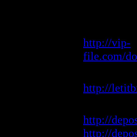
Скачать "
Vip-File 
http://vip-
file.com/d
Letitbit 
http://leti
Depositfile
http://depo
http://depo