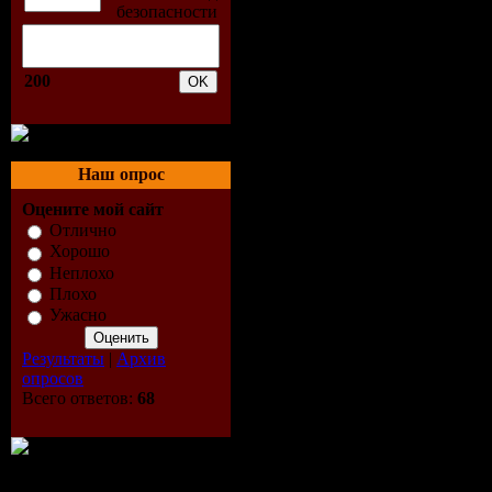
3. Novaspa
200
Remix)
4. Mark ?O
Наш опрос
5. Jan Way
Оцените мой сайт
Mix)
Отлично
Хорошо
Неплохо
6. Septemb
Плохо
Ужасно
7. R.I.O. -
Результаты
|
Архив
8. Rocco -
опросов
Всего ответов:
68
9. Darius 
10. Master