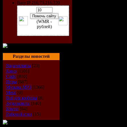
Ваш IP 216.73.216.220
(WMR -
рублей)
Разделы новостей
Видеоклипы
[23]
Кино
[1101]
Софт
[810]
Исполнит
Игры
[687]
Музыка МР3
[1366]
Альбом:
T
Metal
[0]
Всё для мобилы
[8]
Аудиокниги
[140]
Дата выпу
Книги
[64]
Рабочий стол
[15]
Стиль:
Da