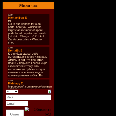
Количест
Мини-чат
Время зву
Размер:
2
Битрейт:
V
Tracklist:
----------
CD 1:
1. Cascada
2. Klaas M
Mix)